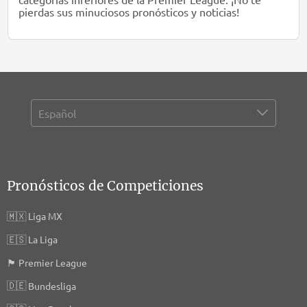
pierdas sus minuciosos pronósticos y noticias!
Pronósticos de Competiciones
🇲🇽
Liga MX
🇪🇸
La Liga
🏴󠁧󠁢󠁥󠁮󠁧󠁿
Premier League
🇩🇪
Bundesliga