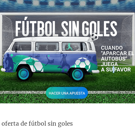
oferta de fútbol sin goles