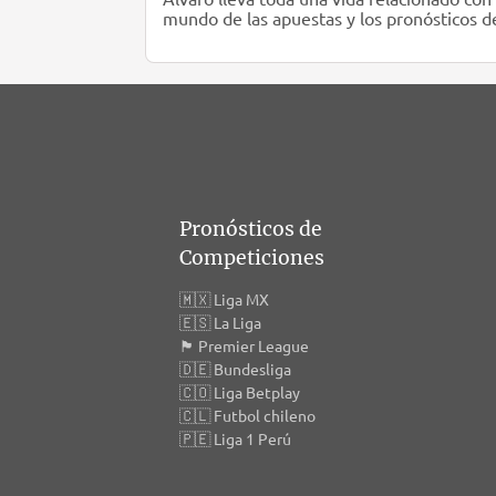
mundo de las apuestas y los pronósticos d
Pronósticos de
Competiciones
🇲🇽
Liga MX
🇪🇸
La Liga
🏴󠁧󠁢󠁥󠁮󠁧󠁿
Premier League
🇩🇪
Bundesliga
🇨🇴
Liga Betplay
🇨🇱
Futbol chileno
🇵🇪
Liga 1 Perú