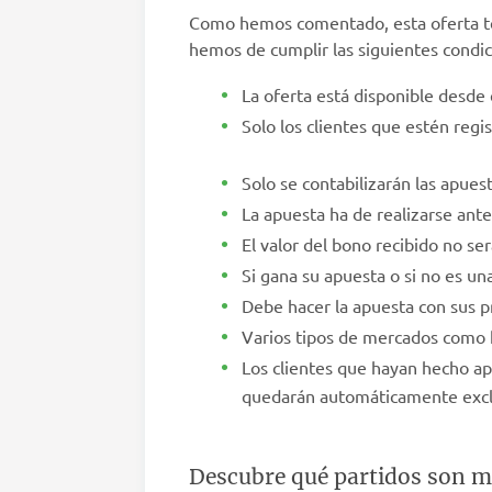
Como hemos comentado, esta oferta te 
hemos de cumplir las siguientes condic
La oferta está disponible desde
Solo los clientes que estén reg
Solo se contabilizarán las apues
La apuesta ha de realizarse ant
El valor del bono recibido no se
Si gana su apuesta o si no es un
Debe hacer la apuesta con sus p
Varios tipos de mercados como h
Los clientes que hayan hecho ap
quedarán automáticamente exclui
Descubre qué partidos son m