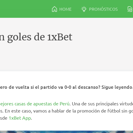
HOME
PRONÓSTICOS
n goles de 1xBet
ro de vuelta si el partido va 0-0 al descanso? Sigue leyendo
ejores casas de apuestas de Perú
. Una de sus principales virtu
s. En este caso, vamos a hablar de la promoción de fútbol sin 
esde
1xBet App
.