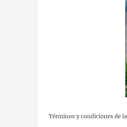
Términos y condiciones de la 