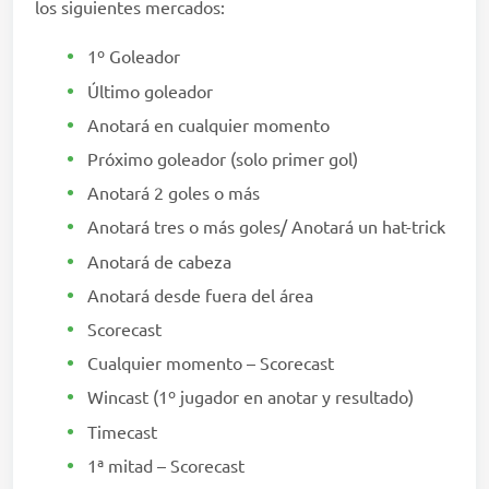
los siguientes mercados:
1º Goleador
Último goleador
Anotará en cualquier momento
Próximo goleador (solo primer gol)
Anotará 2 goles o más
Anotará tres o más goles/ Anotará un hat-trick
Anotará de cabeza
Anotará desde fuera del área
Scorecast
Cualquier momento – Scorecast
Wincast (1º jugador en anotar y resultado)
Timecast
1ª mitad – Scorecast