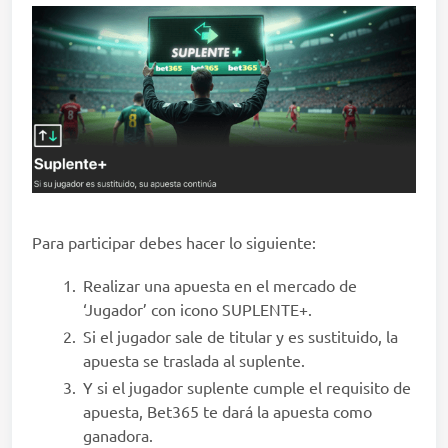
Para participar debes hacer lo siguiente:
Realizar una apuesta en el mercado de
‘Jugador’ con icono SUPLENTE+.
Si el jugador sale de titular y es sustituido, la
apuesta se traslada al suplente.
Y si el jugador suplente cumple el requisito de
apuesta, Bet365 te dará la apuesta como
ganadora.