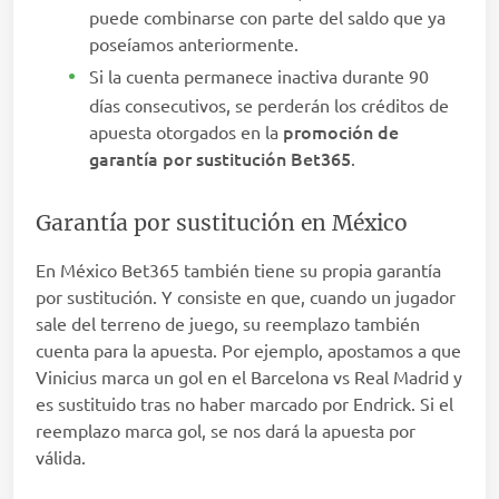
puede combinarse con parte del saldo que ya
poseíamos anteriormente.
Si la cuenta permanece inactiva durante 90
días consecutivos, se perderán los créditos de
promoción de
apuesta otorgados en la
garantía por sustitución Bet365
.
Garantía por sustitución en México
En México Bet365 también tiene su propia garantía
por sustitución. Y consiste en que, cuando un jugador
sale del terreno de juego, su reemplazo también
cuenta para la apuesta. Por ejemplo, apostamos a que
Vinicius marca un gol en el Barcelona vs Real Madrid y
es sustituido tras no haber marcado por Endrick. Si el
reemplazo marca gol, se nos dará la apuesta por
válida.