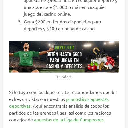
apuesta de $400 o más en cualquier deporte y
una apuesta e $1.000 o más en cualquier
juego del casino online.
Gana $200 en fondos disponibles para
deportes y $400 en bono de casino.
©Codere
Si lo tuyo son los deportes, te recomendamos que le
eches un vistazo a nuestros
pronosticos apuestas
deportivas
. Aquí encontrarás análisis de todos los
partidos de las grandes ligas, así como los mejores
consejos de
apuestas de la Liga de Campeones
.