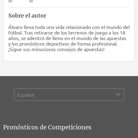
Sobre el autor
Álvaro lleva toda una vida relacionado con el mundo del
fútbol. Tras retirarse de los terrenos de juego a los 18
años, se adentró de lleno en el mundo de las apuestas
y los pronósticos deportivos de forma profesional.
¡Sigue sus minuciosos consejos de apuestas!
Pronósticos de Competiciones