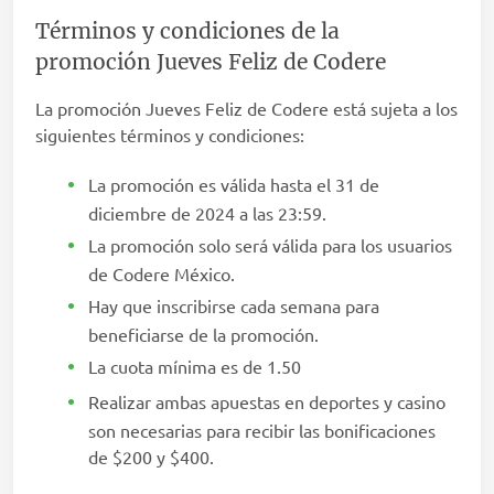
Términos y condiciones de la
promoción Jueves Feliz de Codere
La promoción Jueves Feliz de Codere está sujeta a los
siguientes términos y condiciones:
La promoción es válida hasta el 31 de
diciembre de 2024 a las 23:59.
La promoción solo será válida para los usuarios
de Codere México.
Hay que inscribirse cada semana para
beneficiarse de la promoción.
La cuota mínima es de 1.50
Realizar ambas apuestas en deportes y casino
son necesarias para recibir las bonificaciones
de $200 y $400.