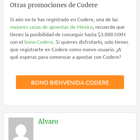
Otras promociones de Codere
Si aún no te has registrado en Codere, una de las
mejores casas de apuestas de Mexico
, recuerda que
tienes la posibilidad de conseguir hasta $3.000 MXN
con el
bono Codere
. Si quieres disfrutarlo, solo tienes
que registrarte en Codere como nuevo usuario. ¿A
qué esperas para comenzar a apostar con Codere?
BONO BIENVENIDA CODERE
Alvaro