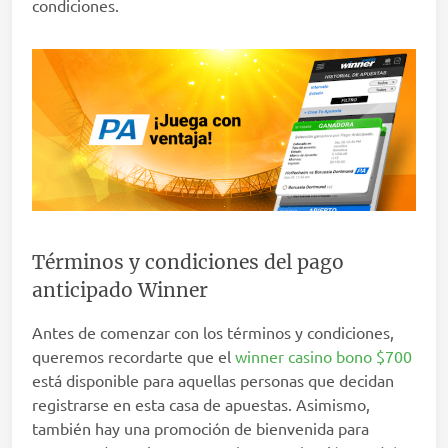
condiciones.
Términos y condiciones del pago
anticipado Winner
Antes de comenzar con los términos y condiciones,
queremos recordarte que el
winner casino bono $700
está disponible para aquellas personas que decidan
registrarse en esta casa de apuestas. Asimismo,
también hay una promoción de bienvenida para