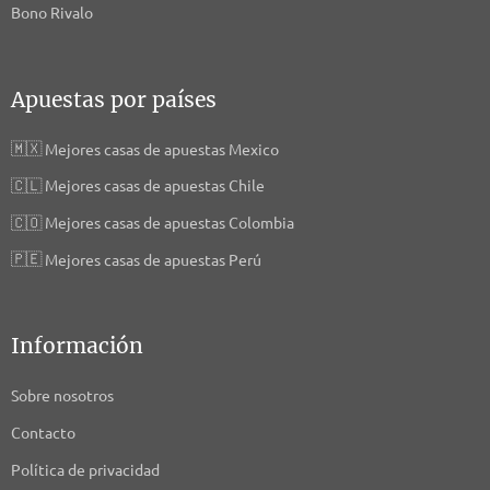
Bono Rivalo
Apuestas por países
🇲🇽
Mejores casas de apuestas Mexico
🇨🇱
Mejores casas de apuestas Chile
🇨🇴
Mejores casas de apuestas Colombia
🇵🇪
Mejores casas de apuestas Perú
Información
Sobre nosotros
Contacto
Política de privacidad