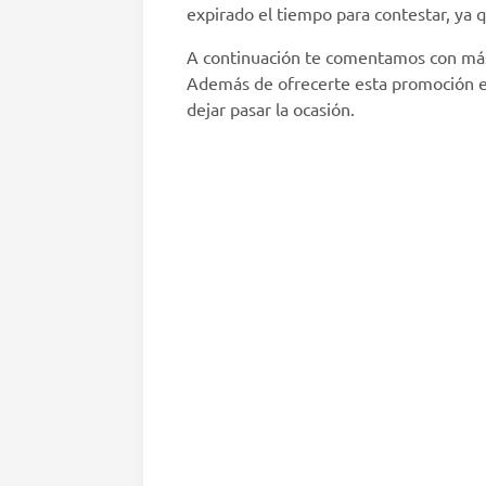
expirado el tiempo para contestar, ya 
A continuación te comentamos con más 
Además de ofrecerte esta promoción e
dejar pasar la ocasión.