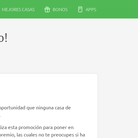
MEJORES CASAS
BONOS
APPS
0!
oportunidad que ninguna casa de
.
aliza esta promoción para poner en
premio, las cuales no te preocupes si ha