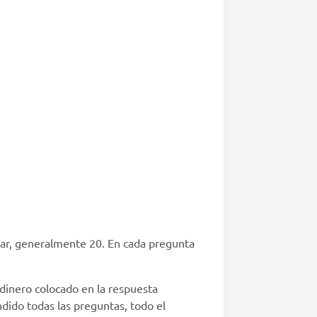
tar, generalmente 20. En cada pregunta
 dinero colocado en la respuesta
dido todas las preguntas, todo el