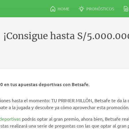
HOME
PRONÓSTICOS
: ¡Consigue hasta S/5.000.00
0 en tus apuestas deportivas con Betsafe.
iones hasta el momento: TU PRIMER MILLÓN, Betsafe te da la 
pate a la jugada y descubre ya cómo aprovechar esta promoción
deportivas
podrás optar al gran premio, ahora bien, Betsafe re
tas realizará una serie de preguntas con las que optar al gran 