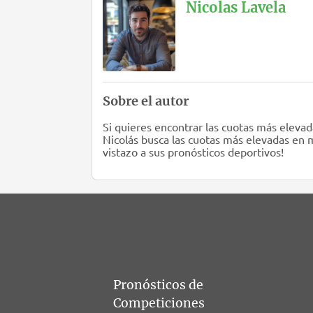
Nicolas Lavela
Sobre el autor
Si quieres encontrar las cuotas más elevada
Nicolás busca las cuotas más elevadas en 
vistazo a sus pronósticos deportivos!
Pronósticos de
Competiciones