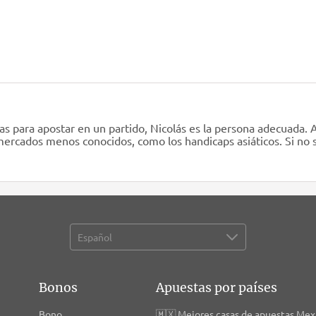
s para apostar en un partido, Nicolás es la persona adecuada. Apa
mercados menos conocidos, como los handicaps asiáticos. Si no s
Bonos
Apuestas por países
Bono
🇲🇽
Mejores casas de apuestas Mex