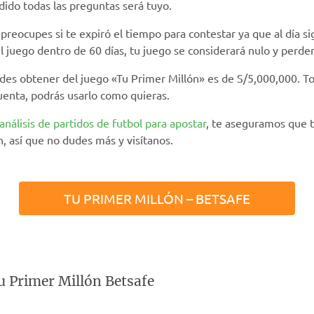
ido todas las preguntas será tuyo.
e preocupes si te expiró el tiempo para contestar ya que al día 
el juego dentro de 60 días, tu juego se considerará nulo y perde
es obtener del juego «Tu Primer Millón» es de S/5,000,000. T
cuenta, podrás usarlo como quieras.
análisis de partidos de futbol para apostar
, te aseguramos que 
, así que no dudes más y visítanos.
TU PRIMER MILLÓN – BETSAFE
u Primer Millón Betsafe