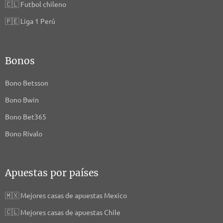
🇨🇱
Futbol chileno
🇵🇪
Liga 1 Perú
Bonos
Bono Betsson
Bono Bwin
Bono Bet365
Bono Rivalo
Apuestas por países
🇲🇽
Mejores casas de apuestas Mexico
🇨🇱
Mejores casas de apuestas Chile