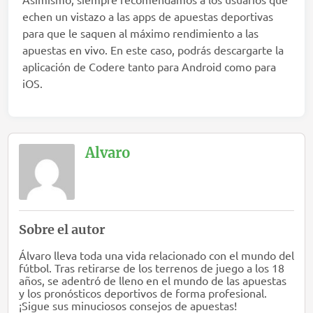
echen un vistazo a las apps de apuestas deportivas
para que le saquen al máximo rendimiento a las
apuestas en vivo. En este caso, podrás descargarte la
aplicación de Codere tanto para Android como para
iOS.
Alvaro
Sobre el autor
Álvaro lleva toda una vida relacionado con el mundo del
fútbol. Tras retirarse de los terrenos de juego a los 18
años, se adentró de lleno en el mundo de las apuestas
y los pronósticos deportivos de forma profesional.
¡Sigue sus minuciosos consejos de apuestas!