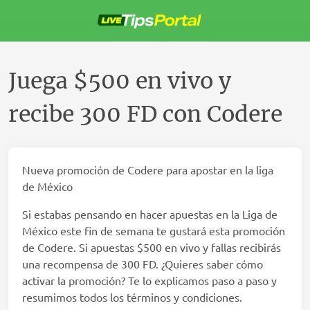
Saltar
al
contenido
Juega $500 en vivo y
recibe 300 FD con Codere
Nueva promoción de Codere para apostar en la liga
de México
Si estabas pensando en hacer apuestas en la Liga de
México este fin de semana te gustará esta promoción
de Codere. Si apuestas $500 en vivo y fallas recibirás
una recompensa de 300 FD. ¿Quieres saber cómo
activar la promoción? Te lo explicamos paso a paso y
resumimos todos los términos y condiciones.