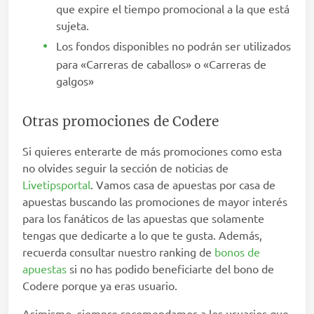
que expire el tiempo promocional a la que está
sujeta.
Los fondos disponibles no podrán ser utilizados
para «Carreras de caballos» o «Carreras de
galgos»
Otras promociones de Codere
Si quieres enterarte de más promociones como esta
no olvides seguir la sección de noticias de
Livetipsportal
. Vamos casa de apuestas por casa de
apuestas buscando las promociones de mayor interés
para los fanáticos de las apuestas que solamente
tengas que dedicarte a lo que te gusta. Además,
recuerda consultar nuestro ranking de
bonos de
apuestas
si no has podido beneficiarte del bono de
Codere porque ya eras usuario.
Asimismo, siempre recomendamos a los usuarios que