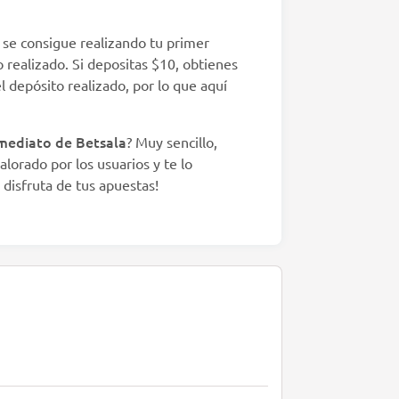
o se consigue realizando tu primer
 realizado. Si depositas $10, obtienes
 depósito realizado, por lo que aquí
nmediato de Betsala
? Muy sencillo,
lorado por los usuarios y te lo
disfruta de tus apuestas!