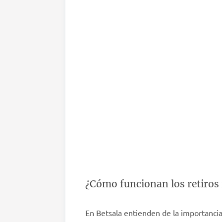
¿Cómo funcionan los retiros 
En Betsala entienden de la importancia