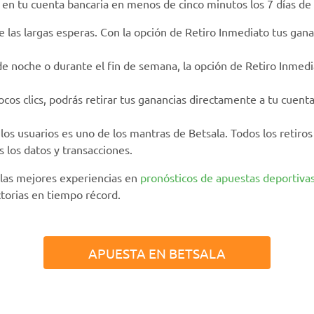
á en tu cuenta bancaria en menos de cinco minutos los 7 días de
 las largas esperas. Con la opción de Retiro Inmediato tus gana
de noche o durante el fin de semana, la opción de Retiro Inmedi
cos clics, podrás retirar tus ganancias directamente a tu cuenta
los usuarios es uno de los mantras de Betsala. Todos los retiros
 los datos y transacciones.
e las mejores experiencias en
pronósticos de apuestas deportiva
torias en tiempo récord.
APUESTA EN BETSALA