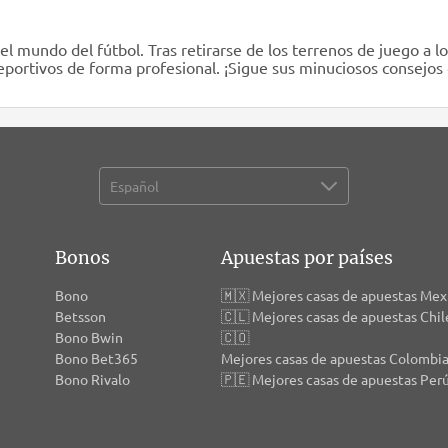
el mundo del fútbol. Tras retirarse de los terrenos de juego a l
eportivos de forma profesional. ¡Sigue sus minuciosos consejos
Bonos
Apuestas por países
Bono
🇲🇽
Mejores casas de apuestas Mex
Betsson
🇨🇱
Mejores casas de apuestas Chil
Bono Bwin
🇨🇴
Bono Bet365
Mejores casas de apuestas Colombi
Bono Rivalo
🇵🇪
Mejores casas de apuestas Per