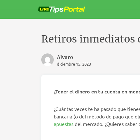
Saltar
al
contenido
Retiros inmediatos 
Alvaro
diciembre 15, 2023
¿Tener el dinero en tu cuenta en men
¿Cuántas veces te ha pasado que tiene
bancaria (o del método de pago que elij
apuestas
del mercado. ¿Quieres saber c