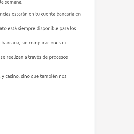
 la semana.
ncias estarán en tu cuenta bancaria en
ato está siempre disponible para los
 bancaria, sin complicaciones ni
 se realizan a través de procesos
s
y casino, sino que también nos