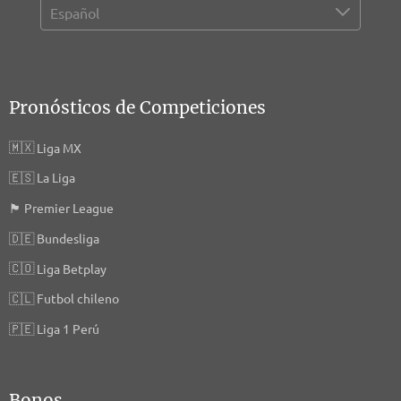
Pronósticos de Competiciones
🇲🇽
Liga MX
🇪🇸
La Liga
🏴󠁧󠁢󠁥󠁮󠁧󠁿
Premier League
🇩🇪
Bundesliga
🇨🇴
Liga Betplay
🇨🇱
Futbol chileno
🇵🇪
Liga 1 Perú
Bonos