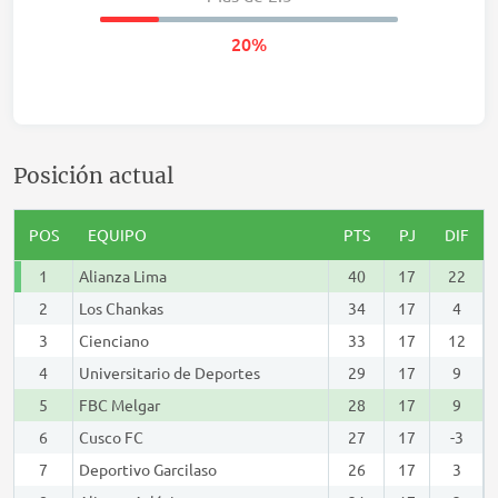
20%
Posición actual
POS
EQUIPO
PTS
PJ
DIF
1
Alianza Lima
40
17
22
2
Los Chankas
34
17
4
3
Cienciano
33
17
12
4
Universitario de Deportes
29
17
9
5
FBC Melgar
28
17
9
6
Cusco FC
27
17
-3
7
Deportivo Garcilaso
26
17
3