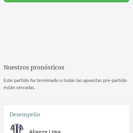
Nuestros pronósticos
Este partido ha terminado o todas las apuestas pre-partido
están cerradas.
Desempeño
Alianza Lima