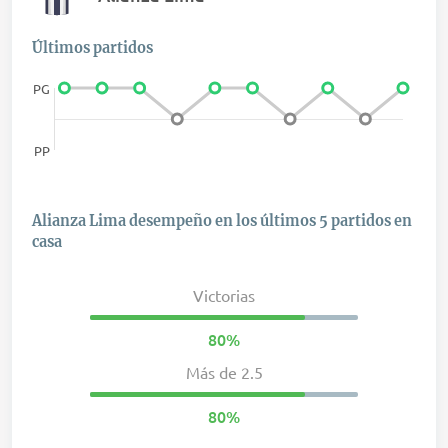
Últimos partidos
PG
PP
Alianza Lima desempeño en los últimos 5 partidos en
casa
Victorias
80%
Más de 2.5
80%