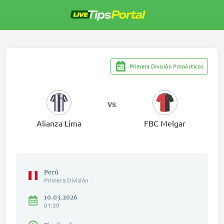
Saltar
al
contenido
Primera División Pronósticos
vs
Alianza Lima
FBC Melgar
Perú
Primera División
10.03.2026
01:30