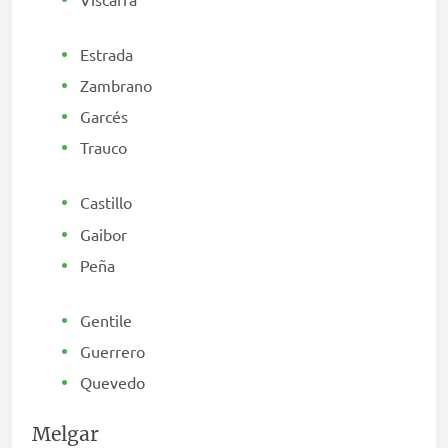
Estrada
Zambrano
Garcés
Trauco
Castillo
Gaibor
Peña
Gentile
Guerrero
Quevedo
Melgar