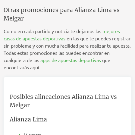
Otras promociones para Alianza Lima vs
Melgar
Como en cada partido y noticia te dejamos las
mejores
casas de apuestas deportivas
en las que te puedes registrar
sin problema y con mucha facilidad para realizar tu apuesta.
Todas estas promociones las puedes encontrar en
cualquiera de las
apps de apuestas deportivas
que
encontrarás aquí.
Posibles alineaciones Alianza Lima vs
Melgar
Alianza Lima
Viscarra