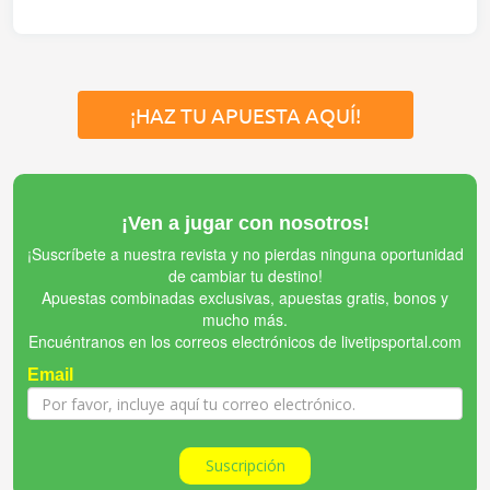
¡HAZ TU APUESTA AQUÍ!