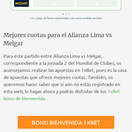
Mejores cuotas para el Alianza Lima vs
Melgar
Para este partido entre Alianza Lima vs Melgar,
correspondiente a la jornada 2 del Mundial de Clubes, os
aconsejamos realizar las apuestas en 1xBet, pues es la casa
de apuestas que ofrece mejores cuotas. También, os
queremos hacer saber que si aún no estás registrado en
esta web, lo hagas ahora y podrás disfrutar de los
1xBet
bono de bienvenida
.
BONO BIENVENIDA 1XBET