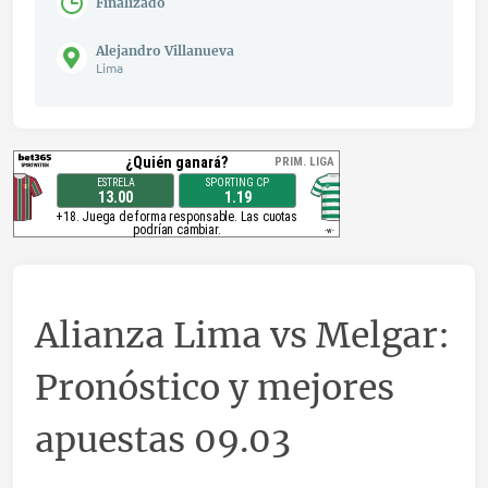
Finalizado
Alejandro Villanueva
Lima
Alianza Lima vs Melgar:
Pronóstico y mejores
apuestas 09.03