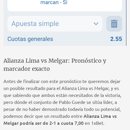
Alianza Lima vs Melgar: Pronóstico y
marcador exacto
Antes de finalizar con este pronóstico te queremos dejar
un posible resultado para el Alianza Lima vs Melgar, y es
que sabiendo que ambos están necesitados de la victoria,
pero dónde el conjunto de Pablo Guede se sitúa líder, a
pesar de no haber demostrado todavía todo su potencial,
Alianza Lima vs
podemos decir que un resultado entre
Melgar podría ser de 2-1
a cuota 7,00
en 1xBet.