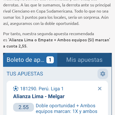
derrotas. A las que le sumamos, la derrota ante su principal
rival Cienciano en Copa Sudamericana. Todo lo que no sea
sumar los 3 puntos para los locales, sería un sorpresa. Aún
así, aseguramos con la doble oportunidad.
Por tanto, nuestra segunda apuesta recomendada
‘Alianza Lima o Empate + Ambos equipos (SI) marcan’
es
a cuota 2,55
.