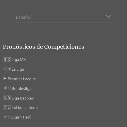
Pronósticos de Competiciones
🇲🇽
Liga MX
🇪🇸
La Liga
🏴󠁧󠁢󠁥󠁮󠁧󠁿
Premier League
🇩🇪
Bundesliga
🇨🇴
Liga Betplay
🇨🇱
Futbol chileno
🇵🇪
Liga 1 Perú