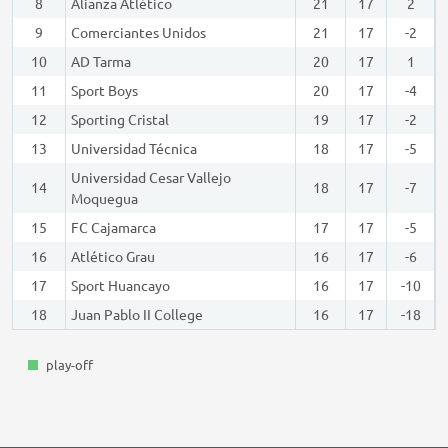
8
Alianza Atlético
21
17
2
9
Comerciantes Unidos
21
17
-2
10
AD Tarma
20
17
1
11
Sport Boys
20
17
-4
12
Sporting Cristal
19
17
-2
13
Universidad Técnica
18
17
-5
Universidad Cesar Vallejo
14
18
17
-7
Moquegua
15
FC Cajamarca
17
17
-5
16
Atlético Grau
16
17
-6
17
Sport Huancayo
16
17
-10
18
Juan Pablo II College
16
17
-18
play-off