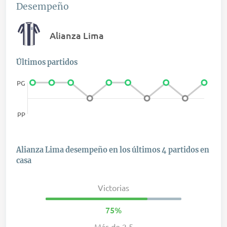
Desempeño
Alianza Lima
Últimos partidos
PG
PP
Alianza Lima desempeño en los últimos 4 partidos en
casa
Victorias
75%
Más de 2.5