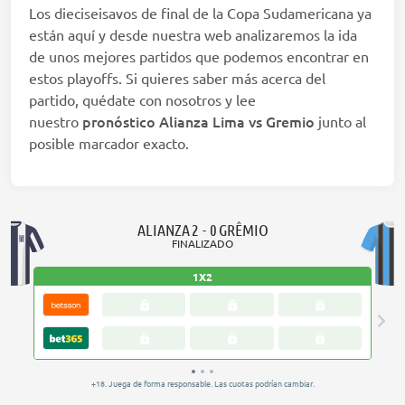
Los dieciseisavos de final de la Copa Sudamericana ya
están aquí y desde nuestra web analizaremos la ida
de unos mejores partidos que podemos encontrar en
estos playoffs. Si quieres saber más acerca del
partido, quédate con nosotros y lee
pronóstico Alianza Lima vs Gremio
nuestro
junto al
posible marcador exacto.