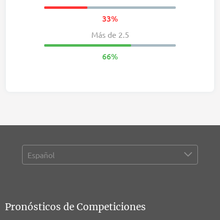
33%
Más de 2.5
66%
Pronósticos de Competiciones