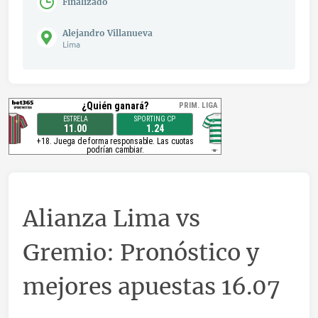
Finalizado
Alejandro Villanueva
Lima
Alianza Lima vs
Gremio: Pronóstico y
mejores apuestas 16.07