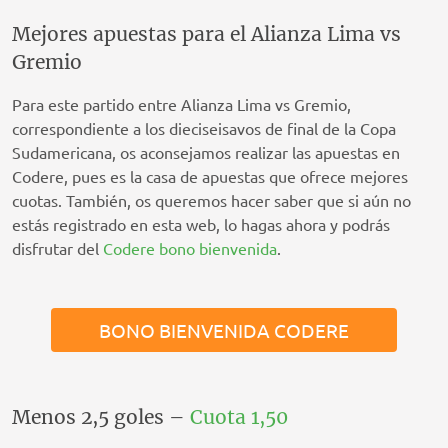
Mejores apuestas para el Alianza Lima vs
Gremio
Para este partido entre Alianza Lima vs Gremio,
correspondiente a los dieciseisavos de final de la Copa
Sudamericana, os aconsejamos realizar las apuestas en
Codere, pues es la casa de apuestas que ofrece mejores
cuotas. También, os queremos hacer saber que si aún no
estás registrado en esta web, lo hagas ahora y podrás
disfrutar del
Codere bono bienvenida
.
BONO BIENVENIDA CODERE
Menos 2,5 goles –
Cuota 1,50