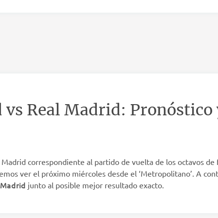
d vs Real Madrid: Pronóstico
Madrid correspondiente al partido de vuelta de los octavos de 
remos ver el próximo miércoles desde el ‘Metropolitano’. A co
 Madrid
junto al posible mejor resultado exacto.