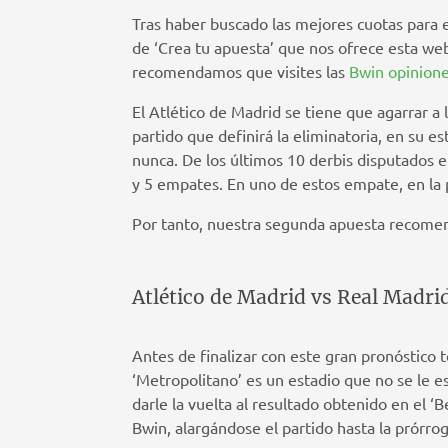
Tras haber buscado las mejores cuotas para 
de ‘Crea tu apuesta’ que nos ofrece esta web
recomendamos que visites las
Bwin opinion
El Atlético de Madrid se tiene que agarrar a l
partido que definirá la eliminatoria, en su 
nunca. De los últimos 10 derbis disputados e
y 5 empates. En uno de estos empate, en la 
Por tanto, nuestra segunda apuesta recom
Atlético de Madrid vs Real Madri
Antes de finalizar con este gran pronóstico 
‘Metropolitano’ es un estadio que no se le e
darle la vuelta al resultado obtenido en el ‘
Bwin, alargándose el partido hasta la prórroga