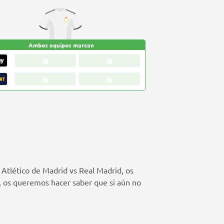
 Atlético de Madrid vs Real Madrid, os
, os queremos hacer saber que si aún no