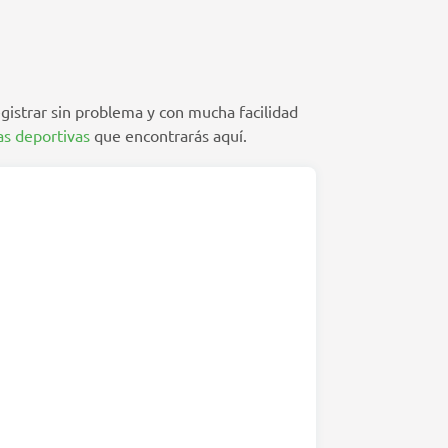
gistrar sin problema y con mucha facilidad
as deportivas
que encontrarás aquí.