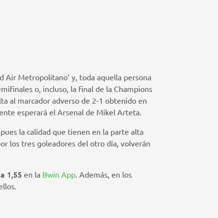
d Air Metropolitano’ y, toda aquella persona
ifinales o, incluso, la final de la Champions
uelta al marcador adverso de 2-1 obtenido en
nte esperará el Arsenal de Mikel Arteta.
es la calidad que tienen en la parte alta
 los tres goleadores del otro día, volverán
a 1,55
en la
Bwin App
. Además, en los
llos.