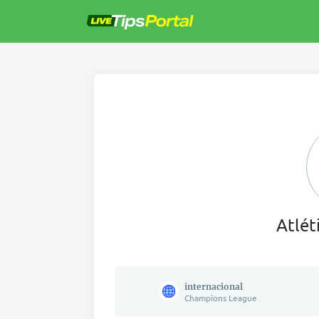
Saltar
al
contenido
Atlét
internacional
Champions League