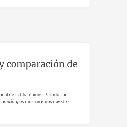
 y comparación de
final de la Champions. Partido con
ntinuación, os mostraremos nuestro