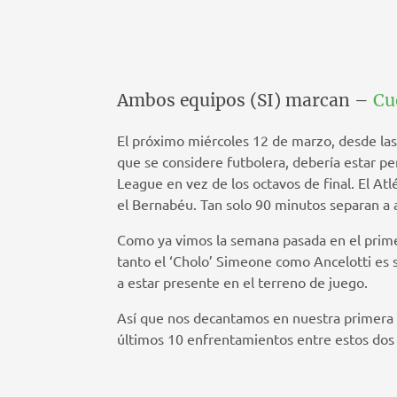
Ambos equipos (SI) marcan –
Cu
El próximo miércoles 12 de marzo, desde las 
que se considere futbolera, debería estar pe
League en vez de los octavos de final. El Atl
el Bernabéu. Tan solo 90 minutos separan a 
Como ya vimos la semana pasada en el primer
tanto el ‘Cholo’ Simeone como Ancelotti es 
a estar presente en el terreno de juego.
Así que nos decantamos en nuestra primer
últimos 10 enfrentamientos entre estos dos 