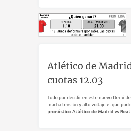
Atlético de Madri
cuotas 12.03
Todo por decidir en este nuevo Derbi de 
mucha tensión y alto voltaje el que pod
pronóstico Atlético de Madrid vs Real