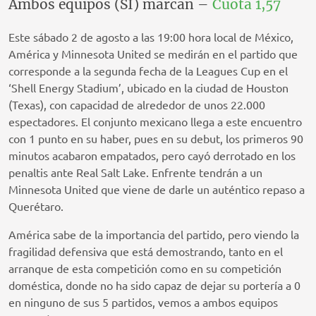
Ambos equipos (SI) marcan –
Cuota 1,57
Este sábado 2 de agosto a las 19:00 hora local de México,
América y Minnesota United se medirán en el partido que
corresponde a la segunda fecha de la Leagues Cup en el
‘Shell Energy Stadium’, ubicado en la ciudad de Houston
(Texas), con capacidad de alrededor de unos 22.000
espectadores. El conjunto mexicano llega a este encuentro
con 1 punto en su haber, pues en su debut, los primeros 90
minutos acabaron empatados, pero cayó derrotado en los
penaltis ante Real Salt Lake. Enfrente tendrán a un
Minnesota United que viene de darle un auténtico repaso a
Querétaro.
América sabe de la importancia del partido, pero viendo la
fragilidad defensiva que está demostrando, tanto en el
arranque de esta competición como en su competición
doméstica, donde no ha sido capaz de dejar su portería a 0
en ninguno de sus 5 partidos, vemos a ambos equipos