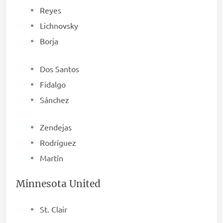
Reyes
Lichnovsky
Borja
Dos Santos
Fidalgo
Sánchez
Zendejas
Rodríguez
Martín
Minnesota United
St. Clair