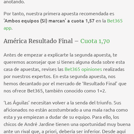
anotando.
Por tanto, nuestra primera apuesta recomendada es
‘Ambos equipos (SI) marcan’ a cuota 1,57
en la
Bet365
app
.
América Resultado Final –
Cuota 1,70
Antes de empezar a explicarte la segunda apuesta, te
queremos aconsejar que si tienes alguna duda sobre esta
casa de apuestas, revises las
Bet365 opiniones
realizadas
por nuestros expertos. En esta segunda apuesta, nos
hemos decantado por el mercado de ‘Resultado Final’ que
nos ofrece Bet365, también conocido como 1×2.
‘Las Águilas’ necesitan volver a la senda del triunfo. Sus
aficionados no están acostumbrado a una mala racha como
esta y ya empiezan a dudar de su equipo. Para ello, los
chicos de André Jardine tienen una oportunidad muy buena
ante un rival que, a priori, debería ser inferior. Desde aquí