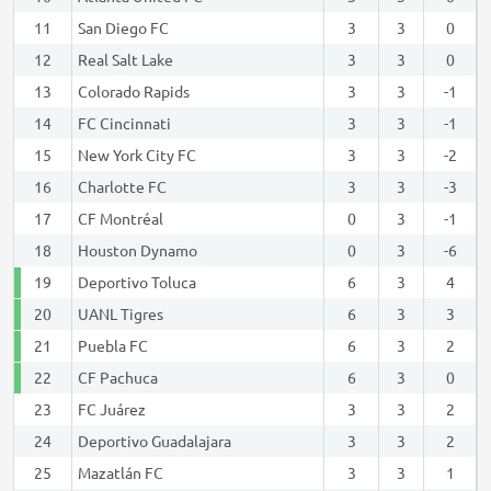
11
San Diego FC
3
3
0
12
Real Salt Lake
3
3
0
13
Colorado Rapids
3
3
-1
14
FC Cincinnati
3
3
-1
15
New York City FC
3
3
-2
16
Charlotte FC
3
3
-3
17
CF Montréal
0
3
-1
18
Houston Dynamo
0
3
-6
19
Deportivo Toluca
6
3
4
20
UANL Tigres
6
3
3
21
Puebla FC
6
3
2
22
CF Pachuca
6
3
0
23
FC Juárez
3
3
2
24
Deportivo Guadalajara
3
3
2
25
Mazatlán FC
3
3
1