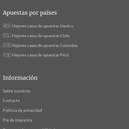
Apuestas por países
🇲🇽
Mejores casas de apuestas Mexico
🇨🇱
Mejores casas de apuestas Chile
🇨🇴
Mejores casas de apuestas Colombia
🇵🇪
Mejores casas de apuestas Perú
Información
Sobre nosotros
Contacto
Política de privacidad
Pie de imprenta