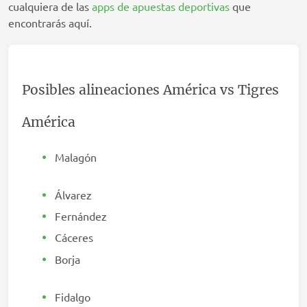
cualquiera de las
apps de apuestas deportivas
que
encontrarás aquí.
Posibles alineaciones América vs Tigres
América
Malagón
Álvarez
Fernández
Cáceres
Borja
Fidalgo