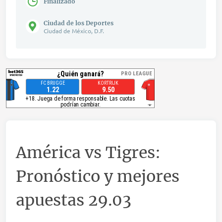
Finalizado
Ciudad de los Deportes
Ciudad de México, D.F.
América vs Tigres:
Pronóstico y mejores
apuestas 29.03