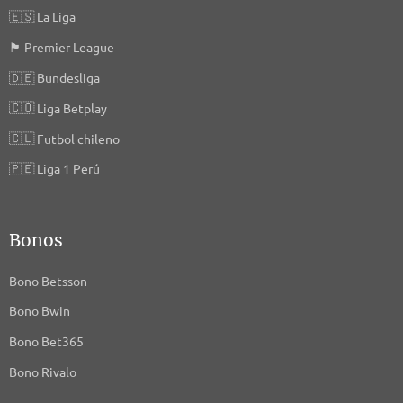
🇪🇸
La Liga
🏴󠁧󠁢󠁥󠁮󠁧󠁿
Premier League
🇩🇪
Bundesliga
🇨🇴
Liga Betplay
🇨🇱
Futbol chileno
🇵🇪
Liga 1 Perú
Bonos
Bono Betsson
Bono Bwin
Bono Bet365
Bono Rivalo