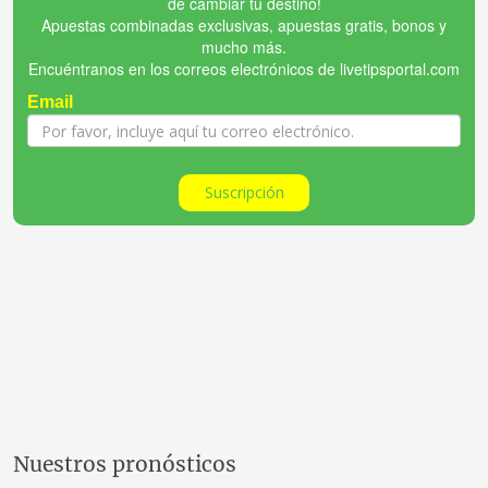
Nuestros pronósticos