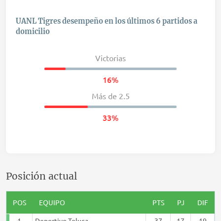
UANL Tigres desempeño en los últimos 6 partidos a
domicilio
Victorias
16%
Más de 2.5
33%
Posición actual
POS
EQUIPO
PTS
PJ
DIF
1
Deportivo Toluca
37
17
19