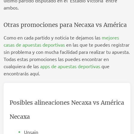
último partido disputado en el ‘Estadio Victoria’ entre
ambos.
Otras promociones para Necaxa vs América
Como en cada partido y noticia te dejamos las
mejores
casas de apuestas deportivas
en las que te puedes registrar
sin problema y con mucha facilidad para realizar tu apuesta.
Todas estas promociones las puedes encontrar en
cualquiera de las
apps de apuestas deportivas
que
encontrarás aquí.
Posibles alineaciones Necaxa vs América
Necaxa
Unsain