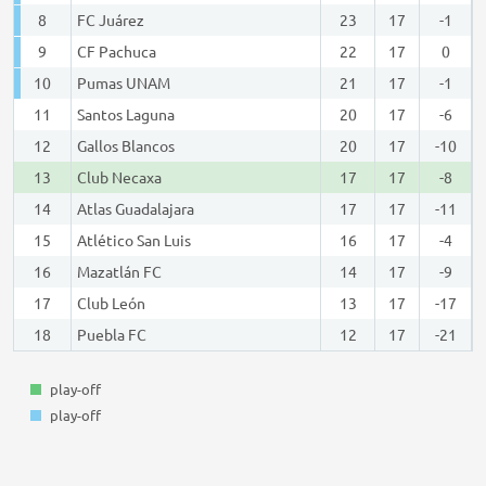
8
FC Juárez
23
17
-1
9
CF Pachuca
22
17
0
10
Pumas UNAM
21
17
-1
11
Santos Laguna
20
17
-6
12
Gallos Blancos
20
17
-10
13
Club Necaxa
17
17
-8
14
Atlas Guadalajara
17
17
-11
15
Atlético San Luis
16
17
-4
16
Mazatlán FC
14
17
-9
17
Club León
13
17
-17
18
Puebla FC
12
17
-21
play-off
play-off