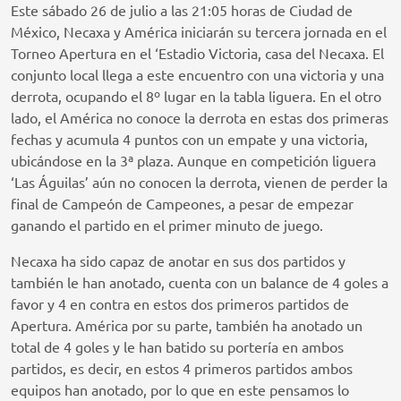
Este sábado 26 de julio a las 21:05 horas de Ciudad de
México, Necaxa y América iniciarán su tercera jornada en el
Torneo Apertura en el ‘Estadio Victoria, casa del Necaxa. El
conjunto local llega a este encuentro con una victoria y una
derrota, ocupando el 8º lugar en la tabla liguera. En el otro
lado, el América no conoce la derrota en estas dos primeras
fechas y acumula 4 puntos con un empate y una victoria,
ubicándose en la 3ª plaza. Aunque en competición liguera
‘Las Águilas’ aún no conocen la derrota, vienen de perder la
final de Campeón de Campeones, a pesar de empezar
ganando el partido en el primer minuto de juego.
Necaxa ha sido capaz de anotar en sus dos partidos y
también le han anotado, cuenta con un balance de 4 goles a
favor y 4 en contra en estos dos primeros partidos de
Apertura. América por su parte, también ha anotado un
total de 4 goles y le han batido su portería en ambos
partidos, es decir, en estos 4 primeros partidos ambos
equipos han anotado, por lo que en este pensamos lo