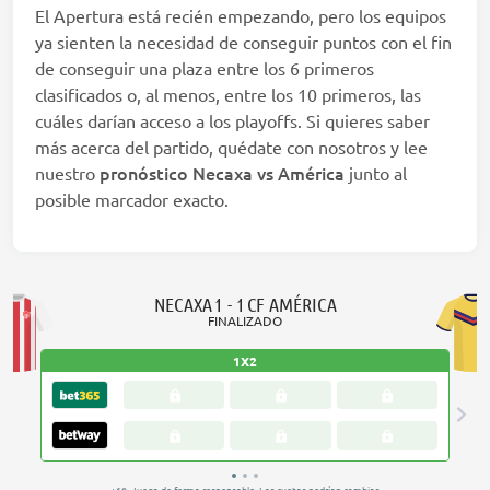
El Apertura está recién empezando, pero los equipos
ya sienten la necesidad de conseguir puntos con el fin
de conseguir una plaza entre los 6 primeros
clasificados o, al menos, entre los 10 primeros, las
cuáles darían acceso a los playoffs. Si quieres saber
más acerca del partido, quédate con nosotros y lee
pronóstico Necaxa vs América
nuestro
junto al
posible marcador exacto.