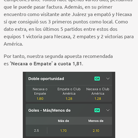
que le puede pasar factura. Además, en su primer
encuentro como visitante ante Juárez ya empató y Necaxa
sí que consiguió sus 3 primeros puntos como local. Como
dato extra, en los últimos 5 partidos entre estos dos
equipos 1 victoria para Necaxa, 2 empates y 2 victorias para
América.
Por tanto, nuestra segunda apuesta recomendada
‘Necaxa o Empate’ a cuota 1,81
es
.