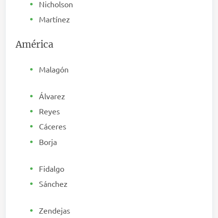
Nicholson
Martínez
América
Malagón
Álvarez
Reyes
Cáceres
Borja
Fidalgo
Sánchez
Zendejas