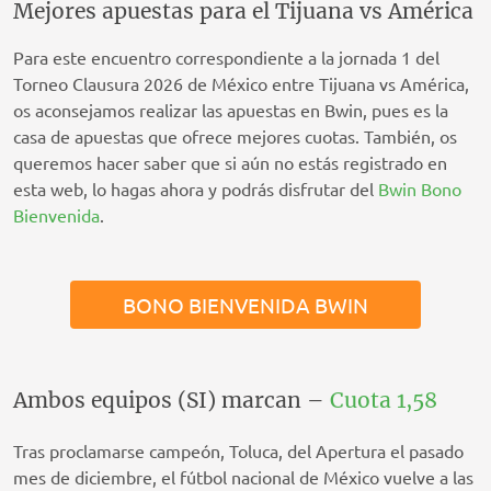
Mejores apuestas para el Tijuana vs América
Para este encuentro correspondiente a la jornada 1 del
Torneo Clausura 2026 de México entre Tijuana vs América,
os aconsejamos realizar las apuestas en Bwin, pues es la
casa de apuestas que ofrece mejores cuotas. También, os
queremos hacer saber que si aún no estás registrado en
esta web, lo hagas ahora y podrás disfrutar del
Bwin Bono
Bienvenida
.
BONO BIENVENIDA BWIN
Ambos equipos (SI) marcan –
Cuota 1,58
Tras proclamarse campeón, Toluca, del Apertura el pasado
mes de diciembre, el fútbol nacional de México vuelve a las