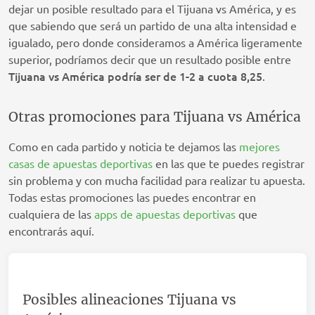
dejar un posible resultado para el Tijuana vs América, y es
que sabiendo que será un partido de una alta intensidad e
igualado, pero donde consideramos a América ligeramente
superior, podríamos decir que un resultado posible entre
Tijuana vs América
podría ser de 1-2
a cuota 8,25
.
Otras promociones para Tijuana vs América
Como en cada partido y noticia te dejamos las
mejores
casas de apuestas deportivas
en las que te puedes registrar
sin problema y con mucha facilidad para realizar tu apuesta.
Todas estas promociones las puedes encontrar en
cualquiera de las
apps de apuestas deportivas
que
encontrarás aquí.
Posibles alineaciones Tijuana vs