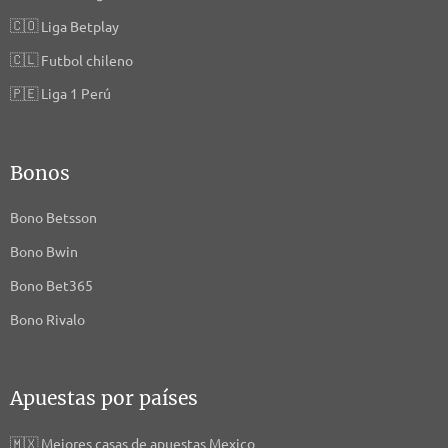
🇨🇴
Liga Betplay
🇨🇱
Futbol chileno
🇵🇪
Liga 1 Perú
Bonos
Bono Betsson
Bono Bwin
Bono Bet365
Bono Rivalo
Apuestas por países
🇲🇽
Mejores casas de apuestas Mexico