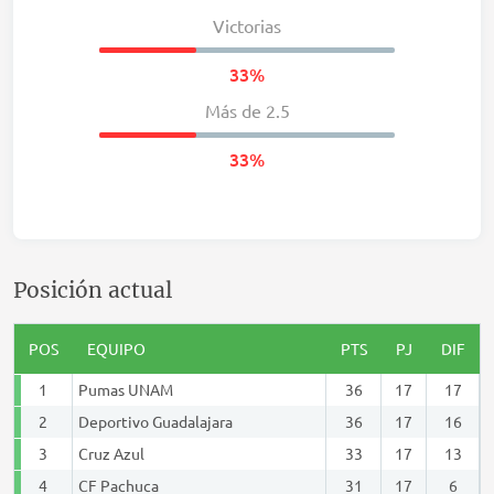
Victorias
33%
Más de 2.5
33%
Posición actual
POS
EQUIPO
PTS
PJ
DIF
1
Pumas UNAM
36
17
17
2
Deportivo Guadalajara
36
17
16
3
Cruz Azul
33
17
13
4
CF Pachuca
31
17
6