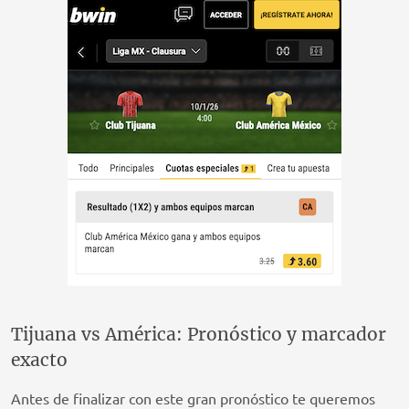
Tijuana vs América: Pronóstico y marcador
exacto
Antes de finalizar con este gran pronóstico te queremos