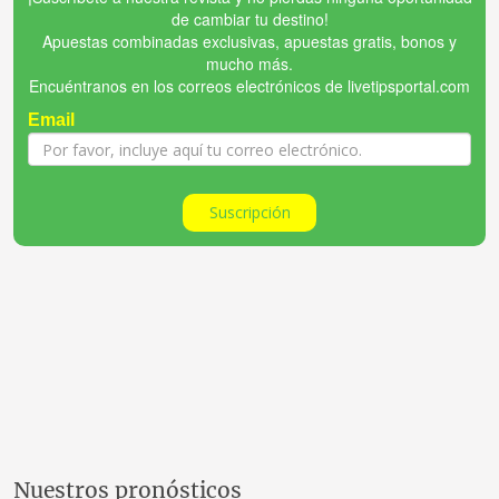
Nuestros pronósticos