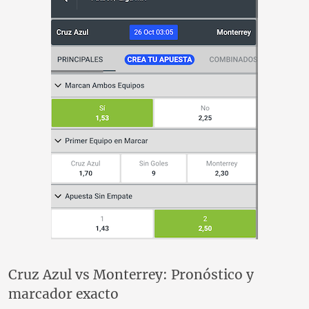
Cruz Azul vs Monterrey: Pronóstico y
marcador exacto