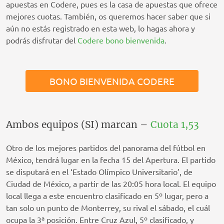
apuestas en Codere, pues es la casa de apuestas que ofrece
mejores cuotas. También, os queremos hacer saber que si
aún no estás registrado en esta web, lo hagas ahora y
podrás disfrutar del
Codere bono bienvenida
.
BONO BIENVENIDA CODERE
Ambos equipos (SI) marcan –
Cuota 1,53
Otro de los mejores partidos del panorama del fútbol en
México, tendrá lugar en la fecha 15 del Apertura. El partido
se disputará en el ‘Estado Olímpico Universitario’, de
Ciudad de México, a partir de las 20:05 hora local. El equipo
local llega a este encuentro clasificado en 5º lugar, pero a
tan solo un punto de Monterrey, su rival el sábado, el cuál
ocupa la 3ª posición. Entre Cruz Azul, 5º clasificado, y