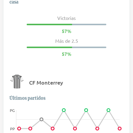
casa
Victorias
57%
Más de 2.5
57%
CF Monterrey
Últimos partidos
PG
PP