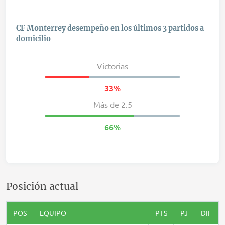
CF Monterrey desempeño en los últimos 3 partidos a
domicilio
Victorias
33%
Más de 2.5
66%
Posición actual
POS
EQUIPO
PTS
PJ
DIF