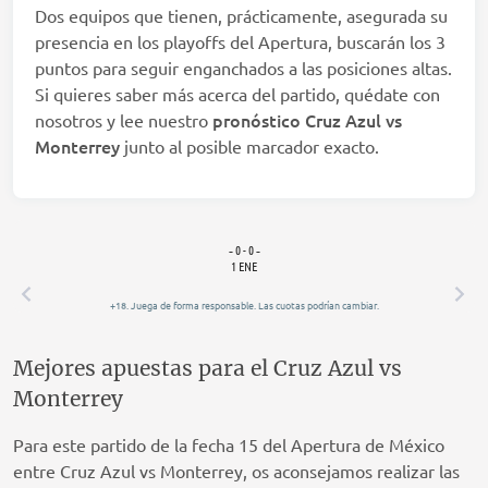
Dos equipos que tienen, prácticamente, asegurada su
presencia en los playoffs del Apertura, buscarán los 3
puntos para seguir enganchados a las posiciones altas.
Si quieres saber más acerca del partido, quédate con
pronóstico Cruz Azul vs
nosotros y lee nuestro
Monterrey
junto al posible marcador exacto.
Mejores apuestas para el Cruz Azul vs
Monterrey
Para este partido de la fecha 15 del Apertura de México
entre Cruz Azul vs Monterrey, os aconsejamos realizar las