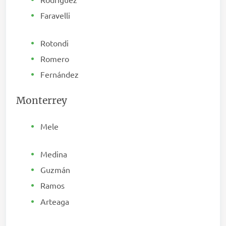
Faravelli
Rotondi
Romero
Fernández
Monterrey
Mele
Medina
Guzmán
Ramos
Arteaga