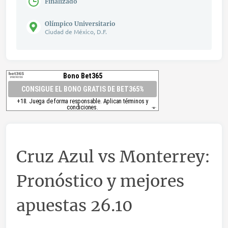
Finalizado
Olímpico Universitario
Ciudad de México, D.F.
Cruz Azul vs Monterrey:
Pronóstico y mejores
apuestas 26.10