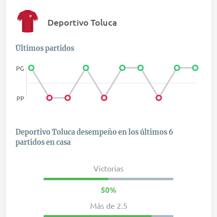
Deportivo Toluca
Últimos partidos
PG
PP
Deportivo Toluca desempeño en los últimos 6
partidos en casa
Victorias
50%
Más de 2.5