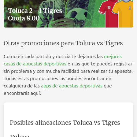
Otras promociones para Toluca vs Tigres
Como en cada partido y noticia te dejamos las
mejores
casas de apuestas deportivas
en las que te puedes registrar
sin problema y con mucha facilidad para realizar tu apuesta.
Todas estas promociones las puedes encontrar en
cualquiera de las
apps de apuestas deportivas
que
encontrarás aquí.
Posibles alineaciones Toluca vs Tigres
Toluca