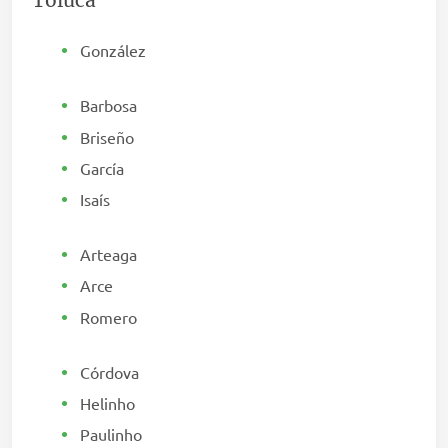
González
Barbosa
Briseño
García
Isaís
Arteaga
Arce
Romero
Córdova
Helinho
Paulinho