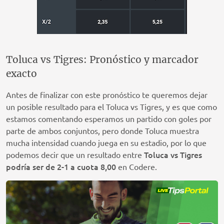
Toluca vs Tigres: Pronóstico y marcador
exacto
Antes de finalizar con este pronóstico te queremos dejar
un posible resultado para el Toluca vs Tigres, y es que como
estamos comentando esperamos un partido con goles por
parte de ambos conjuntos, pero donde Toluca muestra
mucha intensidad cuando juega en su estadio, por lo que
Toluca vs Tigres
podemos decir que un resultado entre
podría ser de 2-1
a cuota 8,00
en Codere.