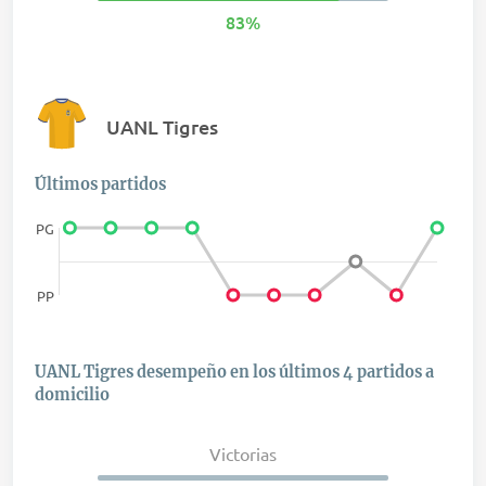
83%
UANL Tigres
Últimos partidos
PG
PP
UANL Tigres desempeño en los últimos 4 partidos a
domicilio
Victorias