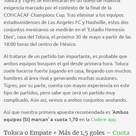
exigencia marcado por el contexto de la final de la
CONCACAF Champions Cup. Tras eliminar a los equipos
estadounidenses de Los Angeles FC y Nashville, estos dos
conjuntos mexicanos se medirán en el ‘Estadio Nemesio
Díez’, casa del Toluca, el próximo 30 de mayo a partir de las
18:00 horas del centro de México.
Al tratarse de un partido tan importante, es probable que
ambos equipos busquen el gol desde primera hora. Toluca
suele hacerse fuerte jugando en casa, llegando con muchos
hombres al área rival y generando muchas ocasiones.
Tigres, por su parte, cuenta con mayor experiencia en este
tipo de partidos, pero sabe que será un partido muy
complicado. Aún así, vemos a ambos conjuntos anotando.
‘Ambos
Así que nuestra primera apuesta recomendada es
equipos (SI) marcan’ a cuota 1,70
en la
Codere app
.
Toluca o Empate + Más de 1,5 goles –
Cuota