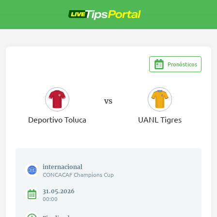
Saltar
al
contenido
Pronósticos
vs
Deportivo Toluca
UANL Tigres
internacional
CONCACAF Champions Cup
31.05.2026
00:00