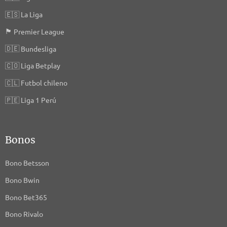
🇪🇸
La Liga
🏴󠁧󠁢󠁥󠁮󠁧󠁿
Premier League
🇩🇪
Bundesliga
🇨🇴
Liga Betplay
🇨🇱
Futbol chileno
🇵🇪
Liga 1 Perú
Bonos
Bono Betsson
Bono Bwin
Bono Bet365
Bono Rivalo