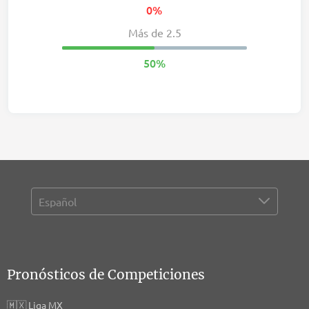
0%
Más de 2.5
50%
Pronósticos de Competiciones
🇲🇽
Liga MX