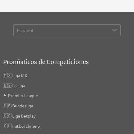
Pronósticos de Competiciones
🇲🇽
Liga MX
🇪🇸
La Liga
🏴󠁧󠁢󠁥󠁮󠁧󠁿
Premier League
🇩🇪
Bundesliga
🇨🇴
Liga Betplay
🇨🇱
Futbol chileno