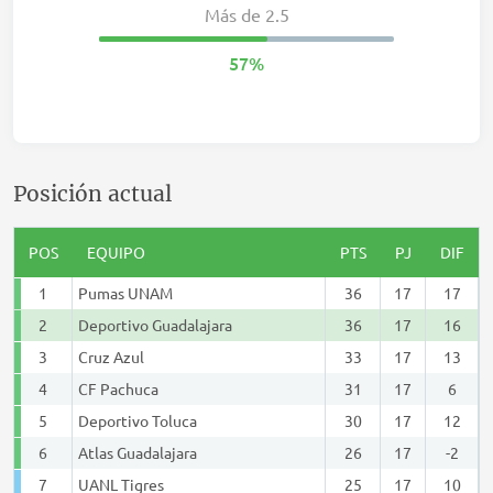
Más de 2.5
57%
Posición actual
POS
EQUIPO
PTS
PJ
DIF
1
Pumas UNAM
36
17
17
2
Deportivo Guadalajara
36
17
16
3
Cruz Azul
33
17
13
4
CF Pachuca
31
17
6
5
Deportivo Toluca
30
17
12
6
Atlas Guadalajara
26
17
-2
7
UANL Tigres
25
17
10