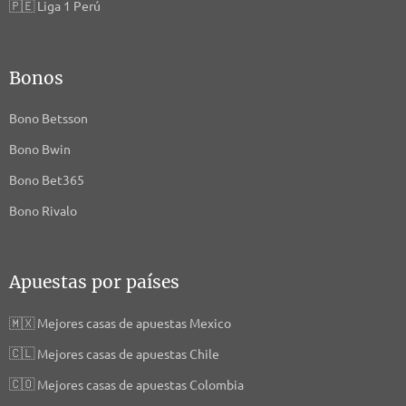
🇵🇪
Liga 1 Perú
Bonos
Bono Betsson
Bono Bwin
Bono Bet365
Bono Rivalo
Apuestas por países
🇲🇽
Mejores casas de apuestas Mexico
🇨🇱
Mejores casas de apuestas Chile
🇨🇴
Mejores casas de apuestas Colombia