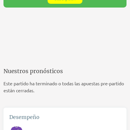
Nuestros pronósticos
Este partido ha terminado o todas las apuestas pre-partido
están cerradas.
Desempeño