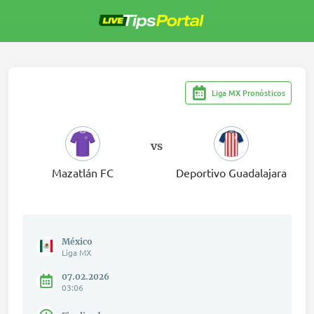
Saltar
al
contenido
Liga MX Pronósticos
vs
Mazatlán FC
Deportivo Guadalajara
México
Liga MX
07.02.2026
03:06