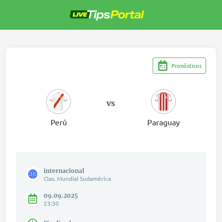
Saltar
al
contenido
Pronósticos
vs
Perú
Paraguay
internacional
Clas. Mundial Sudamérica
09.09.2025
23:30