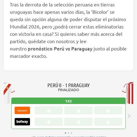
Tras la derrota de la selección peruana en tierras
uruguayas hace apenas varios días, la ‘Bicolor’ se
queda sin opción alguna de poder disputar el próximo
Mundial 2026, pero ¿podrá cerrar estas eliminatorias
con victoria en casa? Si quieres saber más acerca del
partido, quédate con nosotros y lee
pronóstico Perú vs Paraguay
nuestro
junto al posible
marcador exacto.