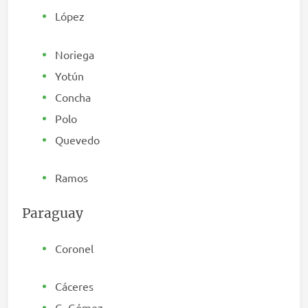
López
Noriega
Yotún
Concha
Polo
Quevedo
Ramos
Paraguay
Coronel
Cáceres
G. Gómez