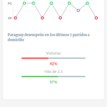
PG
PP
Paraguay desempeño en los últimos 7 partidos a
domicilio
Victorias
42%
Más de 2.5
57%