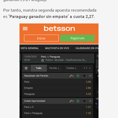
Por tanto, nuestra segunda apuesta recomendada
‘Paraguay ganador sin empate’ a cuota 2,27
es
.