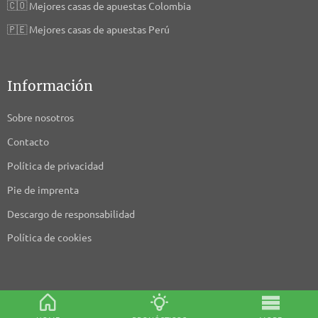
🇨🇴
Mejores casas de apuestas Colombia
🇵🇪
Mejores casas de apuestas Perú
Información
Sobre nosotros
Contacto
Política de privacidad
Pie de imprenta
Descargo de responsabilidad
Política de cookies