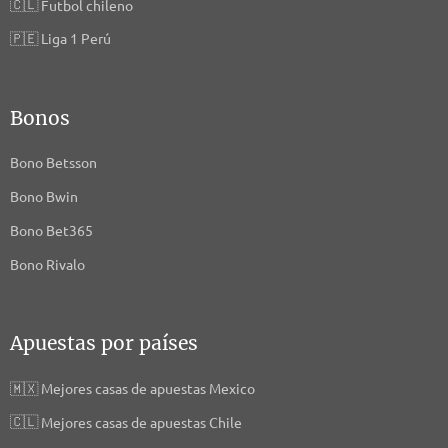
🇨🇱
Futbol chileno
🇵🇪
Liga 1 Perú
Bonos
Bono Betsson
Bono Bwin
Bono Bet365
Bono Rivalo
Apuestas por países
🇲🇽
Mejores casas de apuestas Mexico
🇨🇱
Mejores casas de apuestas Chile