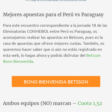
Mejores apuestas para el Perú vs Paraguay
Para este encuentro correspondiente a la jornada 18 de las
Eliminatorias CONMEBOL entre Perú vs Paraguay, os
aconsejamos realizar las apuestas en Betsson, pues es la
casa de apuestas que ofrece mejores cuotas. También, os
queremos hacer saber que si aún no estás registrado en
esta web, lo hagas ahora y podrás disfrutar del
Betsson
Bono Bienvenida
.
BONO BIENVENIDA BETSSON
Ambos equipos (NO) marcan –
Cuota 1,52