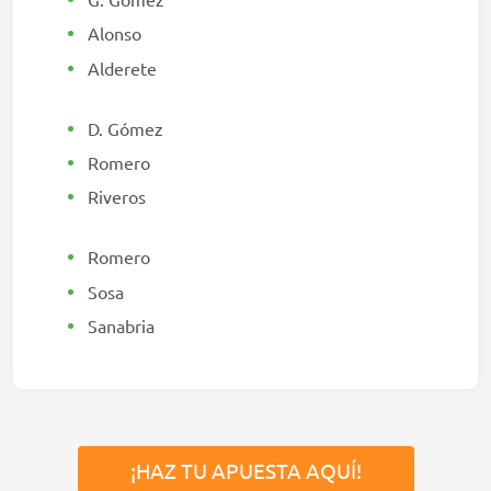
Alonso
Alderete
D. Gómez
Romero
Riveros
Romero
Sosa
Sanabria
¡HAZ TU APUESTA AQUÍ!