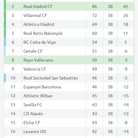
2
Real Madrid CF
86
38
42
3
Villarreal CF
72
38
26
4
Atlético Madrid
69
38
18
5
Real Betis Balompié
60
38
11
6
RC Celta de Vigo
54
38
5
7
Getafe CF
51
38
-6
8
Rayo Vallecano
50
38
-3
9
Valencia CF
49
38
-9
10
Real Sociedad San Sebastian
46
38
-2
11
Espanyol Barcelona
46
38
-12
12
Athletic Bilbao
45
38
-15
13
Sevilla FC
43
38
-14
14
CD Alavés
43
38
-12
15
Elche CF
43
38
-8
16
Levante UD
42
38
-14