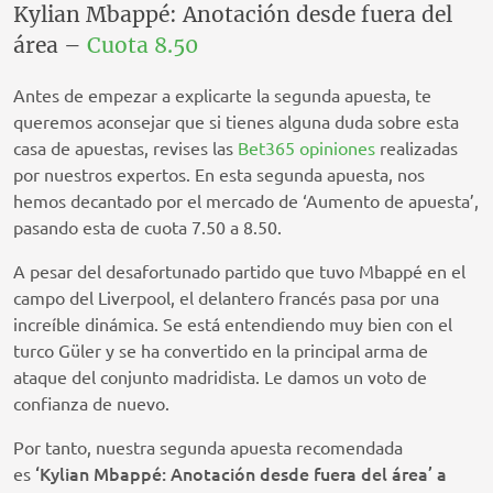
Kylian Mbappé: Anotación desde fuera del
área –
Cuota 8.50
Antes de empezar a explicarte la segunda apuesta, te
queremos aconsejar que si tienes alguna duda sobre esta
casa de apuestas, revises las
Bet365 opiniones
realizadas
por nuestros expertos. En esta segunda apuesta, nos
hemos decantado por el mercado de ‘Aumento de apuesta’,
pasando esta de cuota 7.50 a 8.50.
A pesar del desafortunado partido que tuvo Mbappé en el
campo del Liverpool, el delantero francés pasa por una
increíble dinámica. Se está entendiendo muy bien con el
turco Güler y se ha convertido en la principal arma de
ataque del conjunto madridista. Le damos un voto de
confianza de nuevo.
Por tanto, nuestra segunda apuesta recomendada
‘Kylian Mbappé: Anotación desde fuera del área’ a
es