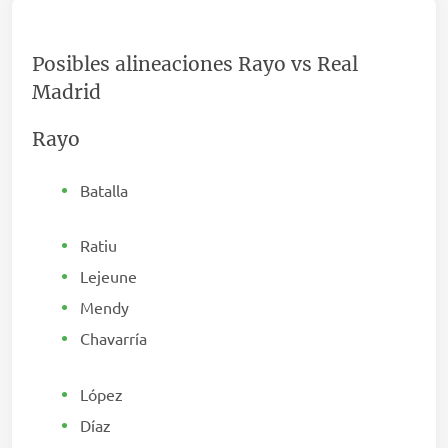
Posibles alineaciones Rayo vs Real
Madrid
Rayo
Batalla
Ratiu
Lejeune
Mendy
Chavarría
López
Díaz