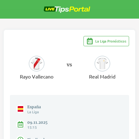
Saltar
al
contenido
La Liga Pronósticos
vs
Rayo Vallecano
Real Madrid
España
La Liga
09.11.2025
15:15