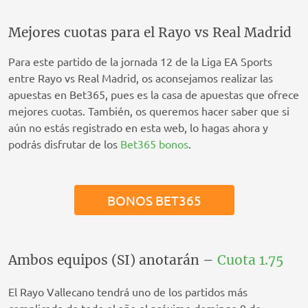
Mejores cuotas para el Rayo vs Real Madrid
Para este partido de la jornada 12 de la Liga EA Sports
entre Rayo vs Real Madrid, os aconsejamos realizar las
apuestas en Bet365, pues es la casa de apuestas que ofrece
mejores cuotas. También, os queremos hacer saber que si
aún no estás registrado en esta web, lo hagas ahora y
podrás disfrutar de los
Bet365 bonos
.
BONOS BET365
Ambos equipos (SI) anotarán –
Cuota 1.75
El Rayo Vallecano tendrá uno de los partidos más
complicado de todo el año el próximo domingo 9 de