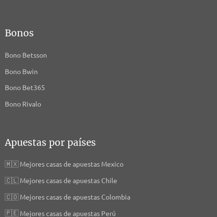
Bonos
Bono Betsson
Bono Bwin
Bono Bet365
Bono Rivalo
Apuestas por países
🇲🇽
Mejores casas de apuestas Mexico
🇨🇱
Mejores casas de apuestas Chile
🇨🇴
Mejores casas de apuestas Colombia
🇵🇪
Mejores casas de apuestas Perú