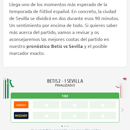
Llega uno de los momentos más esperado de la
temporada de fútbol español. En concreto, la ciudad
de Sevilla se dividirá en dos durante esos 90 minutos.
Un sentimiento por encima de todo. Si quieres saber
más acerca del partido, vamos a revisar y os
aconsejaremos las mejores cuotas del partido en
pronóstico Betis vs Sevilla
nuestro
y el posible
marcador exacto.