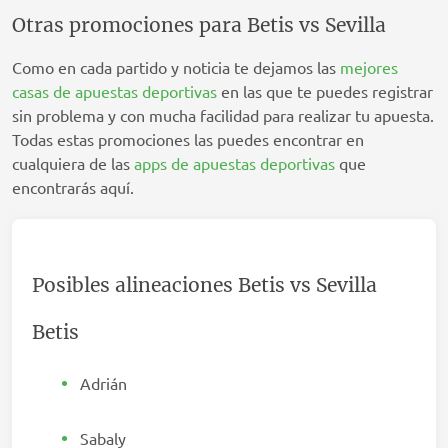
Otras promociones para Betis vs Sevilla
Como en cada partido y noticia te dejamos las
mejores
casas de apuestas deportivas
en las que te puedes registrar
sin problema y con mucha facilidad para realizar tu apuesta.
Todas estas promociones las puedes encontrar en
cualquiera de las
apps de apuestas deportivas
que
encontrarás aquí.
Posibles alineaciones Betis vs Sevilla
Betis
Adrián
Sabaly