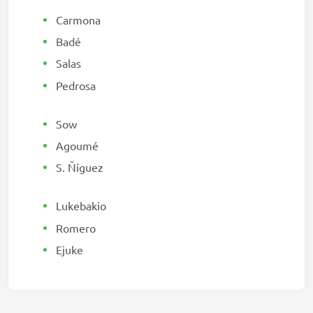
Carmona
Badé
Salas
Pedrosa
Sow
Agoumé
S. Ñíguez
Lukebakio
Romero
Ejuke