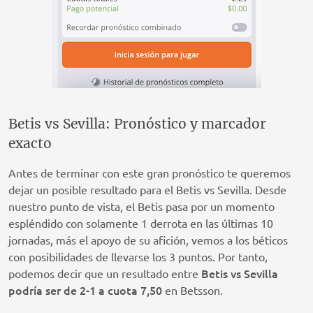
Betis vs Sevilla: Pronóstico y marcador
exacto
Antes de terminar con este gran pronóstico te queremos
dejar un posible resultado para el Betis vs Sevilla. Desde
nuestro punto de vista, el Betis pasa por un momento
espléndido con solamente 1 derrota en las últimas 10
jornadas, más el apoyo de su afición, vemos a los béticos
con posibilidades de llevarse los 3 puntos. Por tanto,
Betis vs Sevilla
podemos decir que un resultado entre
podría ser de 2-1
a cuota 7,50
en Betsson.