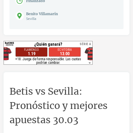
Finalizado
Benito Villamarín
Sevilla
Betis vs Sevilla:
Pronóstico y mejores
apuestas 30.03