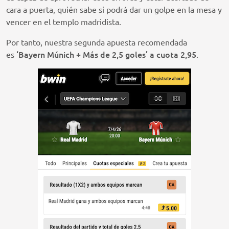
cara a puerta, quién sabe si podrá dar un golpe en la mesa y
vencer en el templo madridista.
Por tanto, nuestra segunda apuesta recomendada
‘Bayern Múnich + Más de 2,5 goles’ a cuota 2,95
es
.