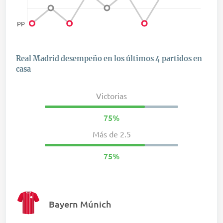
PP
Real Madrid desempeño en los últimos 4 partidos en
casa
Victorias
75%
Más de 2.5
75%
Bayern Múnich