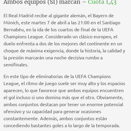
Ambos equipos (SI) marcan –
Cuota 1,43
El Real Madrid recibe al gigante alemán, el Bayern de
Múnich, este martes 7 de abril a las 21:00 en el Santiago
Bernabéu, en la ida de los cuartos de final de la UEFA
Champions League. Considerado un clásico europeo, el
duelo enfrenta a dos de los mejores del continente en un
choque de máxima exigencia, donde la historia, la calidad y
la presión marcarán una noche decisiva rumbo a
semifinales.
En este tipo de eliminatorias de la UEFA Champions
League, el ritmo de juego suele ser muy alto y los espacios
aparecen, lo que favorece que ambos equipos encuentren
el gol incluso si uno domina más que el otro. Obviamente,
ambos conjuntos destacan por tener un enorme potencial
ofensivo y su capacidad para generar ocasiones
constantemente. Además, ambos conjuntos están
concediendo bastantes goles a lo largo de la temporada.