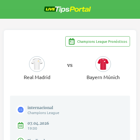
Saltar
al
contenido
Champions League Pronósticos
vs
Real Madrid
Bayern Múnich
internacional
Champions League
07.04.2026
19:00