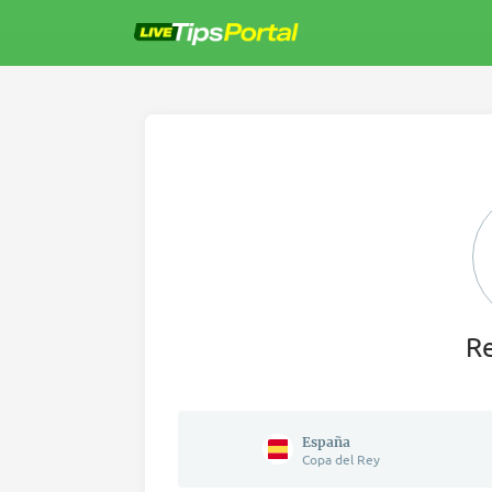
Saltar
al
contenido
Re
España
Copa del Rey