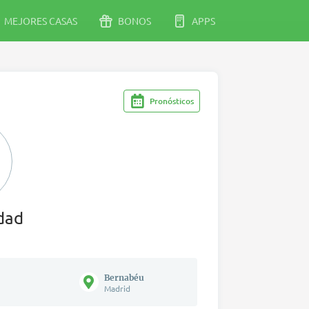
MEJORES CASAS
BONOS
APPS
Pronósticos
dad
Bernabéu
Madrid