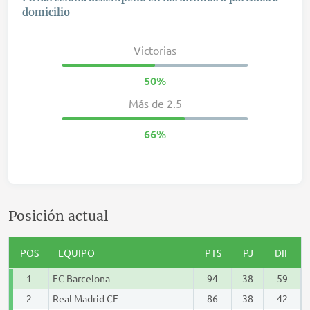
domicilio
Victorias
50%
Más de 2.5
66%
Posición actual
POS
EQUIPO
PTS
PJ
DIF
1
FC Barcelona
94
38
59
2
Real Madrid CF
86
38
42