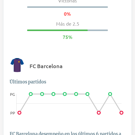
Victorias
0%
Más de 2.5
75%
FC Barcelona
Últimos partidos
PG
PP
FC Barcelona desempeño en los últimos 6 partidos a