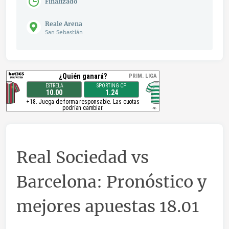
Finalizado
Reale Arena
San Sebastián
Real Sociedad vs
Barcelona: Pronóstico y
mejores apuestas 18.01