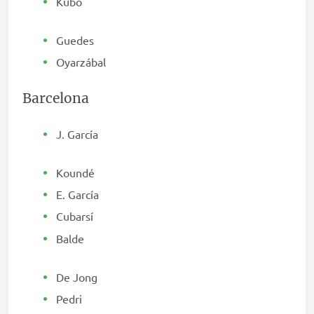
Kubo
Guedes
Oyarzábal
Barcelona
J. García
Koundé
E. García
Cubarsí
Balde
De Jong
Pedri