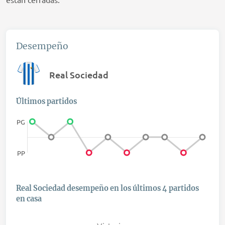
Desempeño
Real Sociedad
Últimos partidos
PG
PP
Real Sociedad desempeño en los últimos 4 partidos
en casa