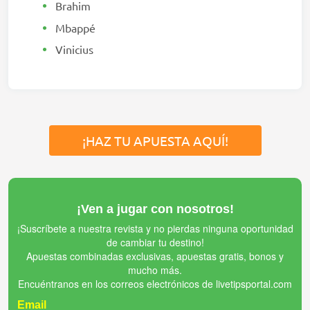
Brahim
Mbappé
Vinicius
¡HAZ TU APUESTA AQUÍ!