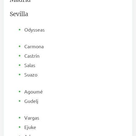
Sevilla
Odysseas
Carmona
Castrín
Salas
Suazo
Agoumé
Gudelj
Vargas
Ejuke