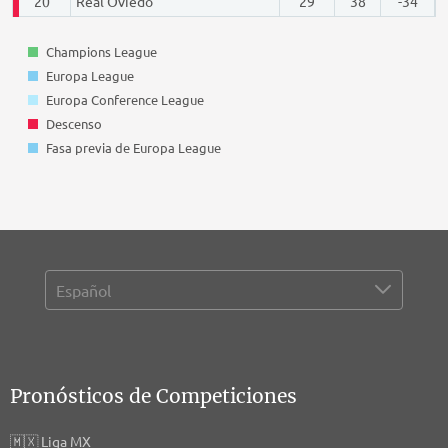
20
Real Oviedo
29
38
-34
Champions League
Europa League
Europa Conference League
Descenso
Fasa previa de Europa League
Pronósticos de Competiciones
🇲🇽
Liga MX