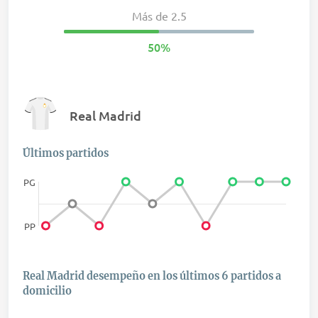
Más de 2.5
50%
Real Madrid
Últimos partidos
PG
PP
Real Madrid desempeño en los últimos 6 partidos a
domicilio