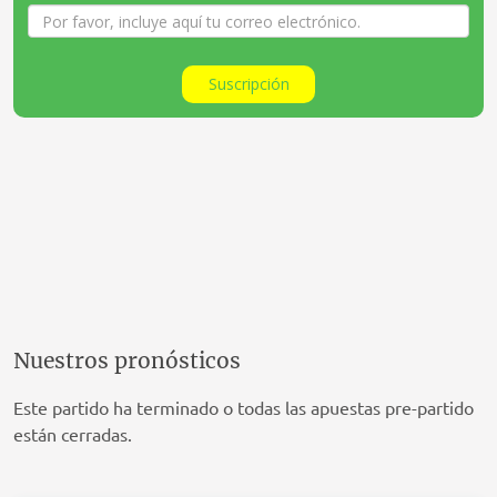
Nuestros pronósticos
Este partido ha terminado o todas las apuestas pre-partido
están cerradas.