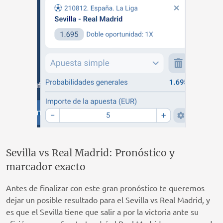
Sevilla vs Real Madrid: Pronóstico y
marcador exacto
Antes de finalizar con este gran pronóstico te queremos
dejar un posible resultado para el Sevilla vs Real Madrid, y
es que el Sevilla tiene que salir a por la victoria ante su