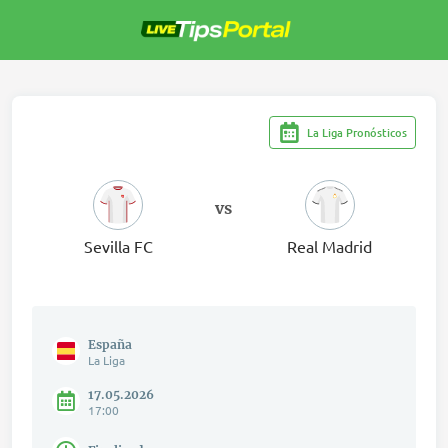
Saltar
al
contenido
La Liga Pronósticos
vs
Sevilla FC
Real Madrid
España
La Liga
17.05.2026
17:00