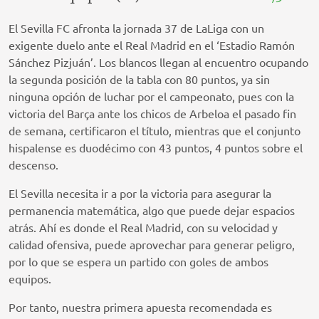
El Sevilla FC afronta la jornada 37 de LaLiga con un
exigente duelo ante el Real Madrid en el ‘Estadio Ramón
Sánchez Pizjuán’. Los blancos llegan al encuentro ocupando
la segunda posición de la tabla con 80 puntos, ya sin
ninguna opción de luchar por el campeonato, pues con la
victoria del Barça ante los chicos de Arbeloa el pasado fin
de semana, certificaron el título, mientras que el conjunto
hispalense es duodécimo con 43 puntos, 4 puntos sobre el
descenso.
El Sevilla necesita ir a por la victoria para asegurar la
permanencia matemática, algo que puede dejar espacios
atrás. Ahí es donde el Real Madrid, con su velocidad y
calidad ofensiva, puede aprovechar para generar peligro,
por lo que se espera un partido con goles de ambos
equipos.
Por tanto, nuestra primera apuesta recomendada es