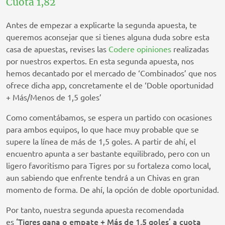
Cuota 1,82
Antes de empezar a explicarte la segunda apuesta, te
queremos aconsejar que si tienes alguna duda sobre esta
casa de apuestas, revises las
Codere opiniones
realizadas
por nuestros expertos. En esta segunda apuesta, nos
hemos decantado por el mercado de ‘Combinados’ que nos
ofrece dicha app, concretamente el de ‘Doble oportunidad
+ Más/Menos de 1,5 goles’
Como comentábamos, se espera un partido con ocasiones
para ambos equipos, lo que hace muy probable que se
supere la línea de más de 1,5 goles. A partir de ahí, el
encuentro apunta a ser bastante equilibrado, pero con un
ligero favoritismo para Tigres por su fortaleza como local,
aun sabiendo que enfrente tendrá a un Chivas en gran
momento de forma. De ahí, la opción de doble oportunidad.
Por tanto, nuestra segunda apuesta recomendada
‘Tigres gana o empate + Más de 1,5 goles’ a cuota
es