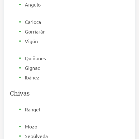
Angulo
Carioca
Gorriarán
Vigón
Quiñones
Gignac
Ibáñez
Chivas
Rangel
Mozo
Sepúlveda