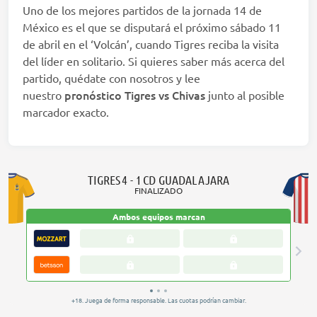
Uno de los mejores partidos de la jornada 14 de
México es el que se disputará el próximo sábado 11
de abril en el ‘Volcán’, cuando Tigres reciba la visita
del líder en solitario. Si quieres saber más acerca del
partido, quédate con nosotros y lee
pronóstico Tigres vs Chivas
nuestro
junto al posible
marcador exacto.