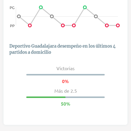
PG
PP
Deportivo Guadalajara desempeño en los últimos 4
partidos a domicilio
Victorias
0%
Más de 2.5
50%