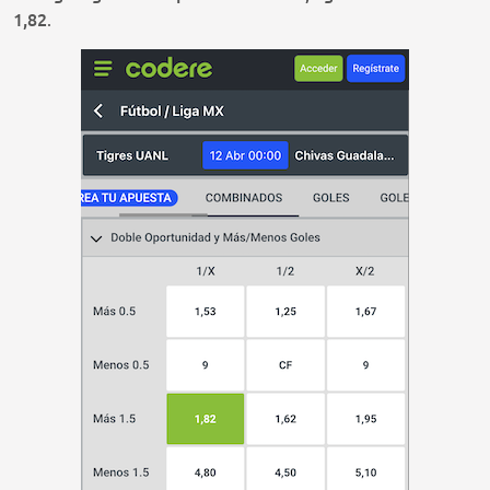
1,82
.