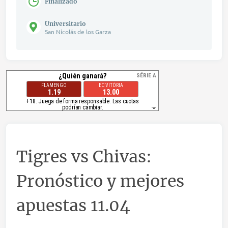
Finalizado
Universitario
San Nicolás de los Garza
Tigres vs Chivas:
Pronóstico y mejores
apuestas 11.04