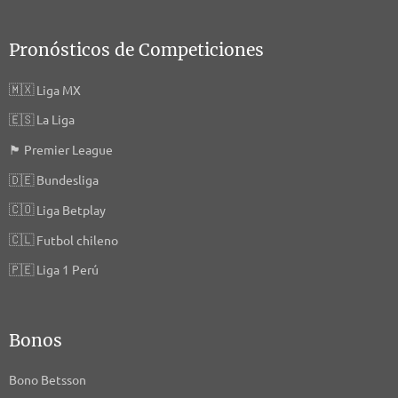
Pronósticos de Competiciones
🇲🇽
Liga MX
🇪🇸
La Liga
🏴󠁧󠁢󠁥󠁮󠁧󠁿
Premier League
🇩🇪
Bundesliga
🇨🇴
Liga Betplay
🇨🇱
Futbol chileno
🇵🇪
Liga 1 Perú
Bonos
Bono Betsson