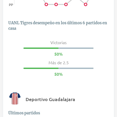
PP
UANL Tigres desempeño en los últimos 6 partidos en
casa
Victorias
50%
Más de 2.5
50%
Deportivo Guadalajara
Últimos partidos