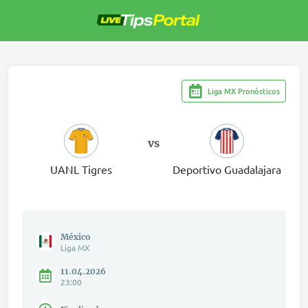
Saltar
al
contenido
Liga MX Pronósticos
vs
UANL Tigres
Deportivo Guadalajara
México
Liga MX
11.04.2026
23:00