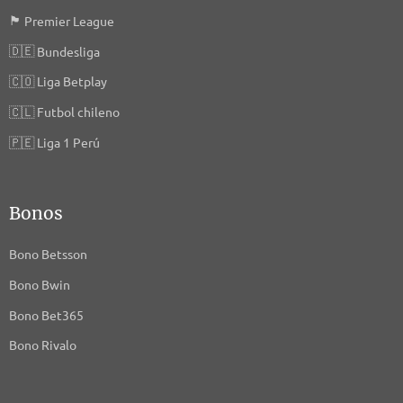
🏴󠁧󠁢󠁥󠁮󠁧󠁿
Premier League
🇩🇪
Bundesliga
🇨🇴
Liga Betplay
🇨🇱
Futbol chileno
🇵🇪
Liga 1 Perú
Bonos
Bono Betsson
Bono Bwin
Bono Bet365
Bono Rivalo