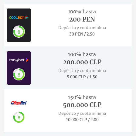
100% hasta
200 PEN
Depósito y cuota mínima
8
30 PEN / 2.50
100% hasta
200.000 CLP
Depósito y cuota mínima
8
5.000 CLP / 1.50
150% hasta
500.000 CLP
Depósito y cuota mínima
8
10.000 CLP / 2.00