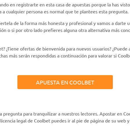
ando en registrarte en esta casa de apuestas porque la has vist
a a cualquier persona es normal que te plantees esta pregunta.
ertela de la forma más honesta y profesional y vamos a darte 
ción o si por otro lado prefieres alguna otra alternativa más con
bet? ¿Tiene ofertas de bienvenida para nuevos usuarios? ¿Puede 
has más serán respondidas a continuación para valorar si Coolbe
APUESTA EN COOLBET
la pregunta para tranquilizar a nuestros lectores. Apostar en Co
a licencia legal de Coolbet puedes ir al pie de página de su web