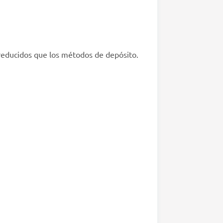
 reducidos que los métodos de depósito.