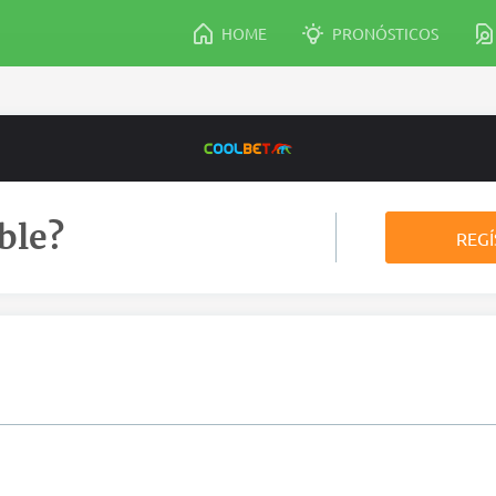
HOME
PRONÓSTICOS
ble?
REG