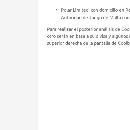
Polar Limited, con domicilio en R
Autoridad de Juego de Malta co
Para realizar el posterior análisis de C
otro serán en base a su divisa y algunos
superior derecha de la pantalla de Coolbe