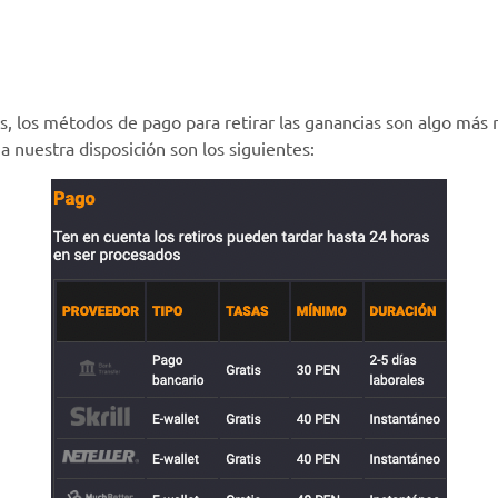
, los métodos de pago para retirar las ganancias son algo más
nuestra disposición son los siguientes: