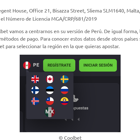
egent House, Office 21, Bisazza Street, Sliema SLM1640, Malta,
n el Número de Licencia MGA/CRP/681/2019
oolbet vamos a centrarnos en su versión de Perú. De igual forma,
 métodos de pago. Para conocer estos datos desde otros países s
t para seleccionar la región en la que quieras apostar.
© Coolbet