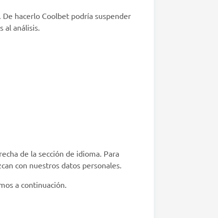
s. De hacerlo Coolbet podría suspender
al análisis.
erecha de la sección de idioma. Para
zcan con nuestros datos personales.
mos a continuación.