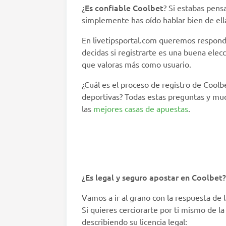
Es confiable Coolbet
¿
? Si estabas pens
simplemente has oído hablar bien de ell
En livetipsportal.com queremos respond
decidas si registrarte es una buena elec
que valoras más como usuario.
¿Cuál es el proceso de registro de Cool
deportivas? Todas estas preguntas y muc
las
mejores casas de apuestas
.
¿Es legal y seguro apostar en Coolbet?
Vamos a ir al grano con la respuesta de 
Si quieres cerciorarte por ti mismo de l
describiendo su licencia legal: