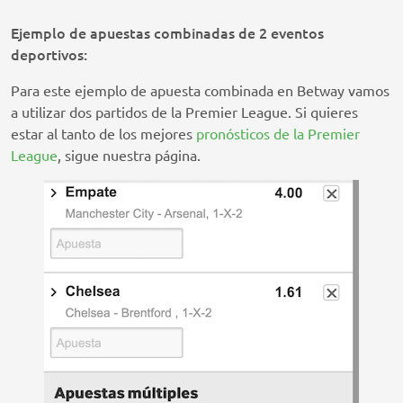
Ejemplo de apuestas combinadas de 2 eventos
deportivos:
Para este ejemplo de apuesta combinada en Betway vamos
a utilizar dos partidos de la Premier League. Si quieres
estar al tanto de los mejores
pronósticos de la Premier
League
, sigue nuestra página.