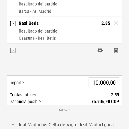
©Bwin
Real Madrid vs Celta de Vigo: Real Madrid gana –