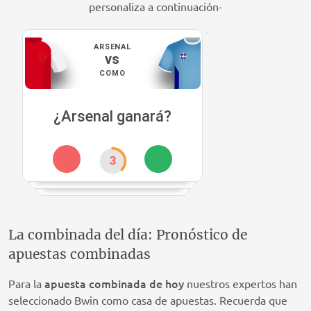
personaliza a continuación-
La combinada del día: Pronóstico de
apuestas combinadas
apuesta combinada de hoy
Para la
nuestros expertos han
seleccionado Bwin como casa de apuestas. Recuerda que