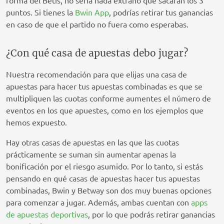
puntos. Si tienes la
Bwin App
, podrías retirar tus ganancias
en caso de que el partido no fuera como esperabas.
¿Con qué casa de apuestas debo jugar?
Nuestra recomendación para que elijas una casa de
apuestas para hacer tus apuestas combinadas es que se
multipliquen las cuotas conforme aumentes el número de
eventos en los que apuestes, como en los ejemplos que
hemos expuesto.
Hay otras casas de apuestas en las que las cuotas
prácticamente se suman sin aumentar apenas la
bonificación por el riesgo asumido. Por lo tanto, si estás
pensando en qué casas de apuestas hacer tus apuestas
combinadas, Bwin y Betway son dos muy buenas opciones
para comenzar a jugar. Además, ambas cuentan con
apps
de apuestas deportivas
, por lo que podrás retirar ganancias