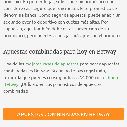
principio. En primer lugar, seleccione un pronóstico que
considere casi seguro que funcionará. Este pronóstico se
denomina banca. Como segunda apuesta, puede añadir un
segundo evento deportivo con cuotas más altas. Por
supuesto, aquí también debe estar convencido de su
pronóstico, pero puedes arriesgar más que con el primero.
Apuestas combinadas para hoy en Betway
Una de las
mejores casas de apuestas
para hacer apuestas
combinadas es Betway. Si aún no te has registrado,
recuerda que puedes conseguir hasta $4.000 con el
bono
Betway
. ¡Utilízalo en tus pronósticos de apuestas
combinadas!
APUESTAS COMBINADAS EN BETWAY