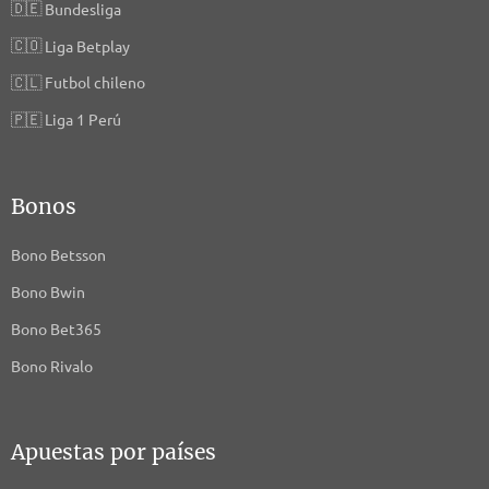
🇩🇪
Bundesliga
🇨🇴
Liga Betplay
🇨🇱
Futbol chileno
🇵🇪
Liga 1 Perú
Bonos
Bono Betsson
Bono Bwin
Bono Bet365
Bono Rivalo
Apuestas por países