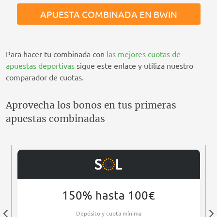
APUESTA COMBINADA EN BWIN
Para hacer tu combinada con
las mejores cuotas de
apuestas deportivas
sigue este enlace y utiliza nuestro
comparador de cuotas.
Aprovecha los bonos en tus primeras
apuestas combinadas
150% hasta 100€
Depósito y cuota mínima