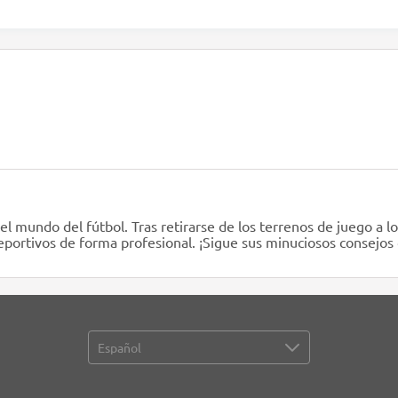
el mundo del fútbol. Tras retirarse de los terrenos de juego a l
eportivos de forma profesional. ¡Sigue sus minuciosos consejos