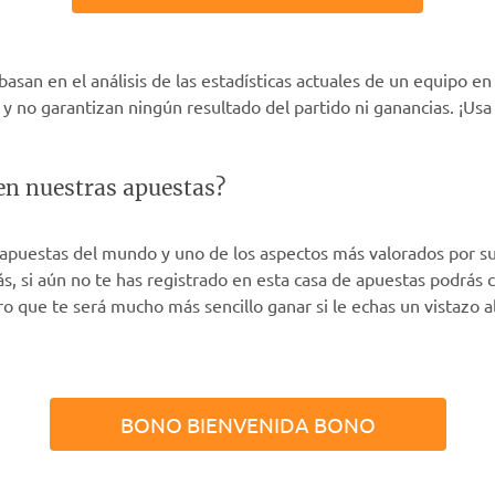
asan en el análisis de las estadísticas actuales de un equipo en
 no garantizan ningún resultado del partido ni ganancias. ¡Usa
en nuestras apuestas?
apuestas del mundo y uno de los aspectos más valorados por sus
, si aún no te has registrado en esta casa de apuestas podrás 
o que te será mucho más sencillo ganar si le echas un vistazo 
BONO BIENVENIDA BONO