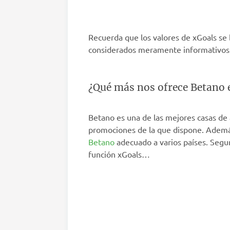
Recuerda que los valores de xGoals se b
considerados meramente informativos y
¿Qué más nos ofrece Betano 
Betano es una de las mejores casas de 
promociones de la que dispone. Además
Betano
adecuado a varios países. Segur
función xGoals…