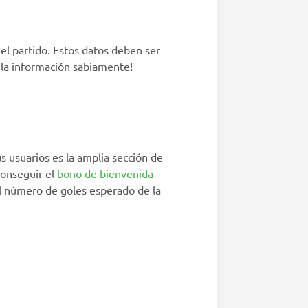
 el partido. Estos datos deben ser
 la información sabiamente!
 usuarios es la amplia sección de
conseguir el
bono de bienvenida
al número de goles esperado de la