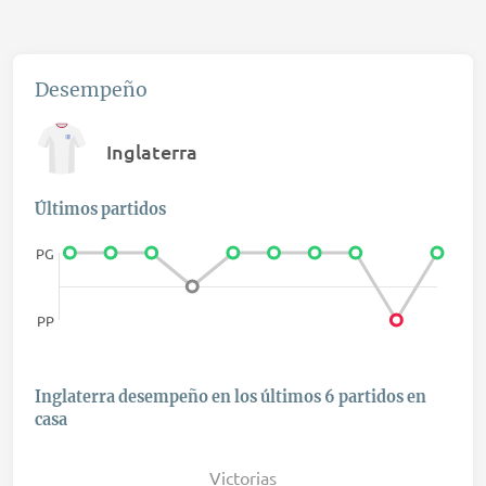
Desempeño
Inglaterra
Últimos partidos
PG
PP
Inglaterra desempeño en los últimos 6 partidos en
casa
Victorias