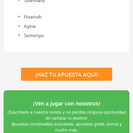
Sulemana
Nuamah
Ayew
Semenyo
¡HAZ TU APUESTA AQUÍ!