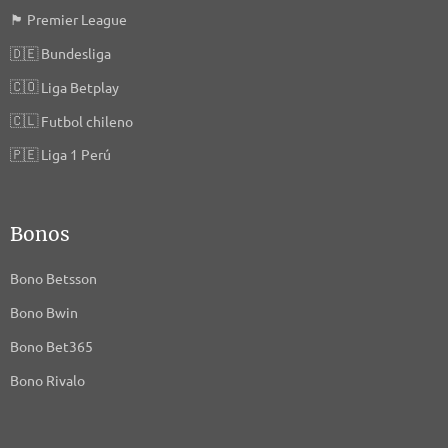
🏴󠁧󠁢󠁥󠁮󠁧󠁿
Premier League
🇩🇪
Bundesliga
🇨🇴
Liga Betplay
🇨🇱
Futbol chileno
🇵🇪
Liga 1 Perú
Bonos
Bono Betsson
Bono Bwin
Bono Bet365
Bono Rivalo