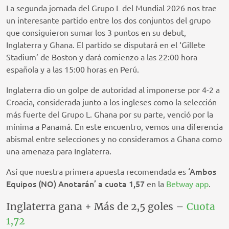
La segunda jornada del Grupo L del Mundial 2026 nos trae
un interesante partido entre los dos conjuntos del grupo
que consiguieron sumar los 3 puntos en su debut,
Inglaterra y Ghana. El partido se disputará en el ‘Gillete
Stadium’ de Boston y dará comienzo a las 22:00 hora
española y a las 15:00 horas en Perú.
Inglaterra dio un golpe de autoridad al imponerse por 4-2 a
Croacia, considerada junto a los ingleses como la selección
más fuerte del Grupo L. Ghana por su parte, venció por la
mínima a Panamá. En este encuentro, vemos una diferencia
abismal entre selecciones y no consideramos a Ghana como
una amenaza para Inglaterra.
‘Ambos
Así que nuestra primera apuesta recomendada es
Equipos (NO) Anotarán’ a cuota 1,57
en la
Betway app
.
Inglaterra gana + Más de 2,5 goles –
Cuota
1,72