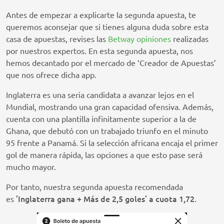
Antes de empezar a explicarte la segunda apuesta, te
queremos aconsejar que si tienes alguna duda sobre esta
casa de apuestas, revises las
Betway opiniones
realizadas
por nuestros expertos. En esta segunda apuesta, nos
hemos decantado por el mercado de ‘Creador de Apuestas’
que nos ofrece dicha app.
Inglaterra es una seria candidata a avanzar lejos en el
Mundial, mostrando una gran capacidad ofensiva. Además,
cuenta con una plantilla infinitamente superior a la de
Ghana, que debutó con un trabajado triunfo en el minuto
95 frente a Panamá. Si la selección africana encaja el primer
gol de manera rápida, las opciones a que esto pase será
mucho mayor.
Por tanto, nuestra segunda apuesta recomendada
’Inglaterra gana + Más de 2,5 goles’ a cuota 1,72
es
.