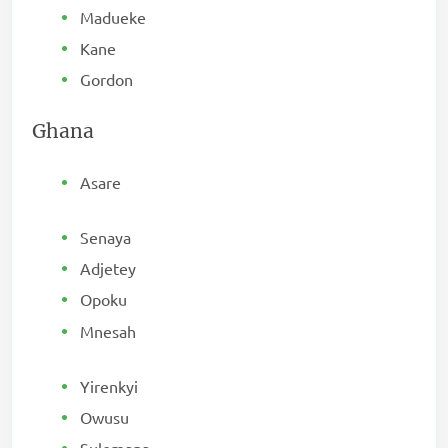
Madueke
Kane
Gordon
Ghana
Asare
Senaya
Adjetey
Opoku
Mnesah
Yirenkyi
Owusu