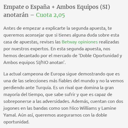
Empate o España + Ambos Equipos (SI)
anotarán –
Cuota 2,05
Antes de empezar a explicarte la segunda apuesta, te
queremos aconsejar que si tienes alguna duda sobre esta
casa de apuestas, revises las
Betway opiniones
realizadas
por nuestros expertos. En esta segunda apuesta, nos
hemos decantado por el mercado de ‘Doble Oportunidad y
Ambos equipos SI/NO anotan’.
La actual campeona de Europa sigue demostrando que es
una de las selecciones más fiables del mundo y no la vemos
perdiendo ante Turquía. Es un rival que domina la gran
mayoría del tiempo, que sabe sufrir y que es capaz de
sobreponerse a las adversidades. Además, cuentan con dos
jugones en las bandas como son Nico Williams y Lamine
Yamal. Aún así, queremos asegurarnos con la doble
oportunidad.