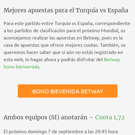
Mejores apuestas para el Turquía vs España
Para este partido entre Turquía vs España, correspondiente
a los partidos de clasificación para el próximo Mundial, os
aconsejamos realizar las apuestas en Betway, pues es la
casa de apuestas que ofrece mejores cuotas. También, os
queremos hacer saber que si aún no estás registrado en
esta web, lo hagas ahora y podrás disfrutar del
Betway
bono bienvenida
.
BONO BIEVENIDA BETWAY
Ambos equipos (SI) anotarán –
Cuota 1,72
El próximo domingo 7 de septiembre a las 20:45 hora