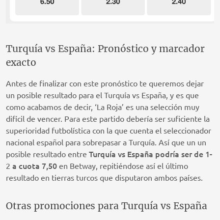
Turquía vs España: Pronóstico y marcador
exacto
Antes de finalizar con este pronóstico te queremos dejar
un posible resultado para el Turquía vs España, y es que
como acabamos de decir, ‘La Roja’ es una selección muy
difícil de vencer. Para este partido debería ser suficiente la
superioridad futbolística con la que cuenta el seleccionador
nacional español para sobrepasar a Turquía. Así que un un
Turquía vs España
podría ser de 1-
posible resultado entre
a cuota 7,50
2
en Betway, repitiéndose así el último
resultado en tierras turcos que disputaron ambos países.
Otras promociones para Turquía vs España