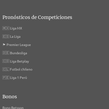
Pronósticos de Competiciones
🇲🇽
Liga MX
🇪🇸
La Liga
🏴󠁧󠁢󠁥󠁮󠁧󠁿
Premier League
🇩🇪
Bundesliga
🇨🇴
Liga Betplay
🇨🇱
Futbol chileno
🇵🇪
Liga 1 Perú
Bonos
Bono Betsson