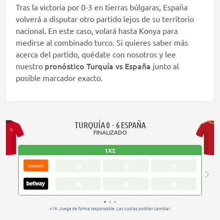
Tras la victoria por 0-3 en tierras búlgaras, España
volverá a disputar otro partido lejos de su territorio
nacional. En este caso, volará hasta Konya para
medirse al combinado turco. Si quieres saber más
acerca del partido, quédate con nosotros y lee
pronóstico Turquía vs España
nuestro
junto al
posible marcador exacto.