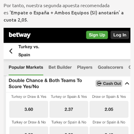
Por tanto, nuestra segunda apuesta recomendada
‘Empate o España + Ambos Equipos (SI) anotarán’ a
es
cuota 2,05
.