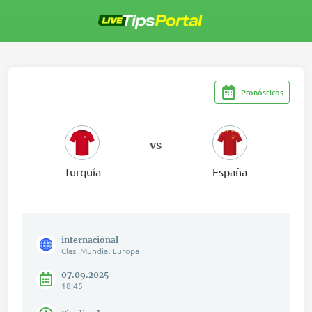
Saltar
al
contenido
Pronósticos
vs
Turquía
España
internacional
Clas. Mundial Europa
07.09.2025
18:45