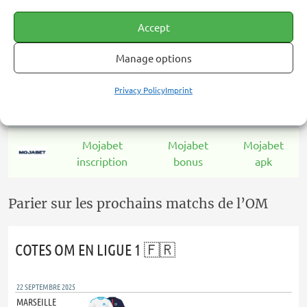
inscription
bonus
apk
Accept
Betika
Betika
Betika apk
Manage options
inscription
bonus
Privacy Policy
Imprint
Bet223
Bet223
Bet223
inscription
bonus
apk
Mojabet
Mojabet
Mojabet
inscription
bonus
apk
Parier sur les prochains matchs de l’OM