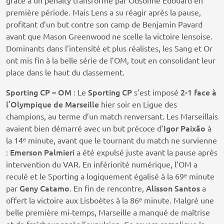
grâce à un penalty transformé par Odsonne Édouard en
première période. Mais Lens a su réagir après la pause,
profitant d’un but contre son camp de Benjamin Pavard
avant que Mason Greenwood ne scelle la victoire lensoise.
Dominants dans l’intensité et plus réalistes, les Sang et Or
ont mis fin à la belle série de l’OM, tout en consolidant leur
place dans le haut du classement.
Sporting CP – OM
Sporting CP
2-1 face à
: Le
s’est imposé
l’Olympique de Marseille
hier soir en Ligue des
champions, au terme d’un match renversant. Les Marseillais
Igor Paixão
avaient bien démarré avec un but précoce d’
à
la 14ᵉ minute, avant que le tournant du match ne survienne
Emerson Palmieri
:
a été expulsé juste avant la pause après
intervention du VAR. En infériorité numérique, l’OM a
reculé et le Sporting a logiquement égalisé à la 69ᵉ minute
Geny Catamo
Alisson Santos
par
. En fin de rencontre,
a
offert la victoire aux Lisboètes à la 86ᵉ minute. Malgré une
belle première mi-temps, Marseille a manqué de maîtrise