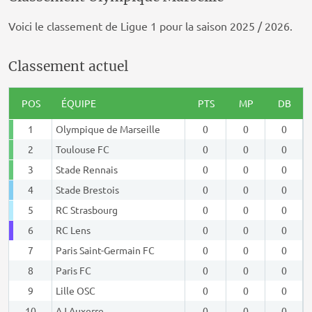
Voici le classement de Ligue 1 pour la saison 2025 / 2026.
Classement actuel
POS
ÉQUIPE
PTS
MP
DB
1
Olympique de Marseille
0
0
0
2
Toulouse FC
0
0
0
3
Stade Rennais
0
0
0
4
Stade Brestois
0
0
0
5
RC Strasbourg
0
0
0
6
RC Lens
0
0
0
7
Paris Saint-Germain FC
0
0
0
8
Paris FC
0
0
0
9
Lille OSC
0
0
0
10
AJ Auxerre
0
0
0