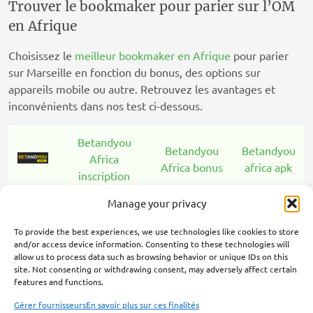
Trouver le bookmaker pour parier sur l’OM
en Afrique
Choisissez le
meilleur bookmaker en Afrique
pour parier
sur Marseille en fonction du bonus, des options sur
appareils mobile ou autre. Retrouvez les avantages et
inconvénients dans nos test ci-dessous.
Betandyou
Betandyou
Betandyou
Africa
Africa bonus
africa apk
inscription
Manage your privacy
1xBet
1xBet bonus
1xBet apk
inscription
To provide the best experiences, we use technologies like cookies to store
and/or access device information. Consenting to these technologies will
allow us to process data such as browsing behavior or unique IDs on this
Premier Bet
Premier Bet
Premier
site. Not consenting or withdrawing consent, may adversely affect certain
inscription
bonus
Bet apk
features and functions.
Gérer fournisseurs
En savoir plus sur ces finalités
Congo Bet
Congo Bet
Congo Bet