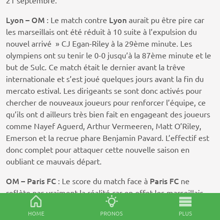
21 septembre.
Lyon – OM
Lyon
: Le match contre
aurait pu être pire car
les marseillais ont été réduit à 10 suite à l’expulsion du
nouvel arrivé » CJ Egan-Riley à la 29ème minute. Les
olympiens ont su tenir le 0-0 jusqu’à la 87ème minute et le
but de Sulc. Ce match était le dernier avant la trêve
internationale et s’est joué quelques jours avant la fin du
mercato estival. Les dirigeants se sont donc activés pour
chercher de nouveaux joueurs pour renforcer l’équipe, ce
qu’ils ont d ailleurs très bien fait en engageant des joueurs
comme Nayef Aguerd, Arthur Vermeeren, Matt O’Riley,
Emerson et la recrue phare Benjamin Pavard. L’effectif est
donc complet pour attaquer cette nouvelle saison en
oubliant ce mauvais départ.
OM – Paris FC
Paris FC
: Le score du match face à
ne
reflète pas vraiment la réalité car en effet les marseillais
ont marqué 5 buts mais le score était encore de 2-2 à la
HOME
PRONOS
PLUS
58ème minute. Après avoir très vite mené 2-0, les