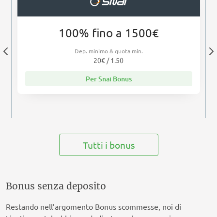
100% fino a 1500€
Dep. minimo & quota min.
20€ / 1.50
Per Snai Bonus
Tutti i bonus
Bonus senza deposito
Restando nell’argomento Bonus scommesse, noi di