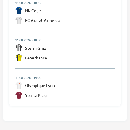
11.08.2026
-
18:15
NK Celje
FC Ararat-Armenia
11.08.2026
-
18:30
Sturm Graz
Fenerbahçe
11.08.2026
-
19:00
Olympique Lyon
Sparta Prag