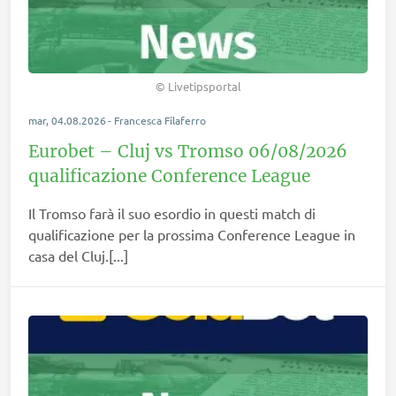
© Livetipsportal
mar, 04.08.2026
- Francesca Filaferro
Eurobet – Cluj vs Tromso 06/08/2026
qualificazione Conference League
Il Tromso farà il suo esordio in questi match di
qualificazione per la prossima Conference League in
casa del Cluj.[...]