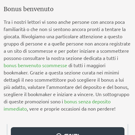
Bonus benvenuto
Tra i nostri lettori vi sono anche persone con ancora poca
familiarità o che non si sentono ancora pronti a tentare la
giocata. Rivolgiamo una particolare attenzione a questo
gruppo di persone e a quelle persone non ancora registrate
a un sito di scommesse e per poter iniziare a scommettere
possono consultare la nostra sezione dedicata a tutti i
bonus benvenuto scommesse
di tutti i maggiori
bookmaker. Grazie a questa sezione curata nei minimi
dettagli il neo scommettitore può scegliere il bonus a lui
più adatto, valutare l’ammontare del deposito e del bonus,
scegliere il bookmaker e iniziare a vincere. Un sottogruppo
di queste promozioni sono i
bonus senza deposito
immediato
, vere e proprie occasioni da non perdere!