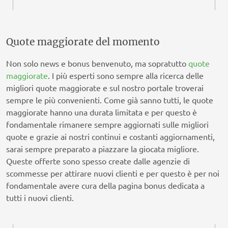
Quote maggiorate del momento
Non solo news e bonus benvenuto, ma sopratutto
quote
maggiorate
. I più esperti sono sempre alla ricerca delle
migliori quote maggiorate e sul nostro portale troverai
sempre le più convenienti. Come già sanno tutti, le quote
maggiorate hanno una durata limitata e per questo è
fondamentale rimanere sempre aggiornati sulle migliori
quote e grazie ai nostri continui e costanti aggiornamenti,
sarai sempre preparato a piazzare la giocata migliore.
Queste offerte sono spesso create dalle agenzie di
scommesse per attirare nuovi clienti e per questo è per noi
fondamentale avere cura della pagina bonus dedicata a
tutti i nuovi clienti.