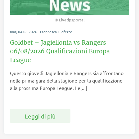
© Livetipsportal
mar, 04.08.2026
- Francesca Filaferro
Goldbet – Jagiellonia vs Rangers
06/08/2026 Qualificazioni Europa
League
Questo giovedì Jagiellonia e Rangers sia affrontano
nella prima gara della stagione per la qualificazione
alla prossima Europa League. Le[...]
Leggi di più