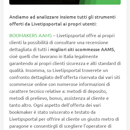
Andiamo ad analizzare insieme tutti gli strumenti
offerti da Livetipsportal ai propri utenti:
BOOMAKERS AAMS
– Livetipsportal offre ai propri
clienti la possibilità di consultare una recensione
migliori siti scommesse AAMS
dettagliata di tutti i
,
cioè quelli che lavorano in Italia legalmente
garantendo ai propri clienti sicurezza e alti standard di
qualità. Insomma, su Livetipsportal troverete un
confronto dettagliato dell’offerta riservata dai vari siti
scommesse online con numerose informazioni di
carattere tecnico relative a: metodi di deposito,
metodi di prelievo, bonus, assistenza al cliente e
tanto altro. Ogni aspetto dell’offerta dei vari
bookmaker è stato sviscerato e testato da
Livetipsportal per offrire al cliente un giusto metro di
paragone e consentirgli di scegliere l’operatore di