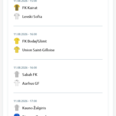
11.08.2026
-
15:00
FK Kairat
Levski Sofia
11.08.2026
-
16:00
FK Bodø/Glimt
Union Saint-Gilloise
11.08.2026
-
16:00
Sabah FK
Aarhus GF
11.08.2026
-
17:00
Kauno Žalgiris