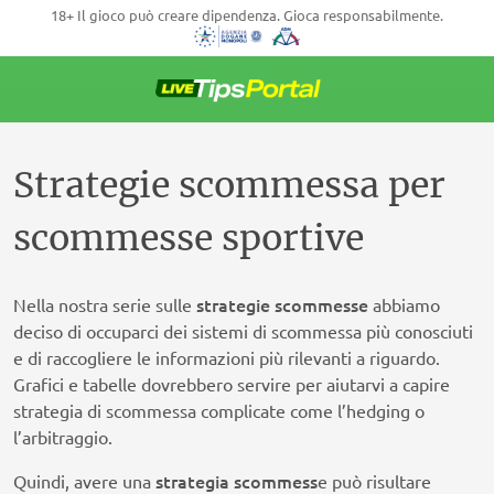
18+ Il gioco può creare dipendenza. Gioca responsabilmente.
Vai
al
contenuto
Strategie scommessa per
scommesse sportive
strategie scommesse
Nella nostra serie sulle
abbiamo
deciso di occuparci dei sistemi di scommessa più conosciuti
e di raccogliere le informazioni più rilevanti a riguardo.
Grafici e tabelle dovrebbero servire per aiutarvi a capire
strategia di scommessa complicate come l’hedging o
l’arbitraggio.
strategia scommess
Quindi, avere una
e può risultare