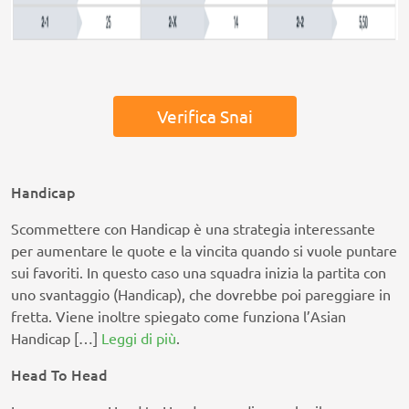
Verifica Snai
Handicap
Scommettere con Handicap è una strategia interessante
per aumentare le quote e la vincita quando si vuole puntare
sui favoriti. In questo caso una squadra inizia la partita con
uno svantaggio (Handicap), che dovrebbe poi pareggiare in
fretta. Viene inoltre spiegato come funziona l’Asian
Handicap […]
Leggi di più
.
Head To Head