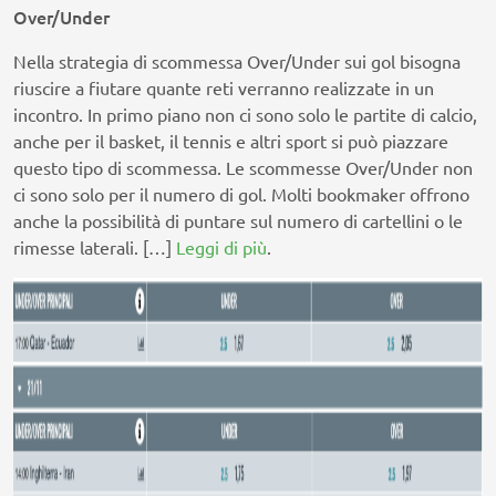
Over/Under
Nella strategia di scommessa Over/Under sui gol bisogna
riuscire a fiutare quante reti verranno realizzate in un
incontro. In primo piano non ci sono solo le partite di calcio,
anche per il basket, il tennis e altri sport si può piazzare
questo tipo di scommessa. Le scommesse Over/Under non
ci sono solo per il numero di gol. Molti bookmaker offrono
anche la possibilità di puntare sul numero di cartellini o le
rimesse laterali. […]
Leggi di più
.