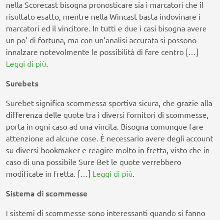
nella Scorecast bisogna pronosticare sia i marcatori che il
risultato esatto, mentre nella Wincast basta indovinare i
marcatori ed il vincitore. In tutti e due i casi bisogna avere
un po’ di fortuna, ma con un’analisi accurata si possono
innalzare notevolmente le possibilità di fare centro […]
Leggi di più
.
Surebets
Surebet significa scommessa sportiva sicura, che grazie alla
differenza delle quote tra i diversi fornitori di scommesse,
porta in ogni caso ad una vincita. Bisogna comunque fare
attenzione ad alcune cose. È necessario avere degli account
su diversi bookmaker e reagire molto in fretta, visto che in
caso di una possibile Sure Bet le quote verrebbero
modificate in fretta. […]
Leggi di più
.
Sistema di scommesse
I sistemi di scommesse sono interessanti quando si fanno