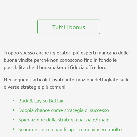
Tutti i bonus
Troppo spesso anche i giocatori più esperti mancano delle
buona vincite perché non conoscono fino in fondo le
possibilità che il bookmaker di fiducia offre loro.
Nei seguenti articoli trovate informazioni dettagliate sulle
diverse strategie più comuni:
Back & Lay su Betfair
Doppia chance come strategia di successo
Spiegazione della strategia parziale/finale
Scommesse con handicap – come vincere molto