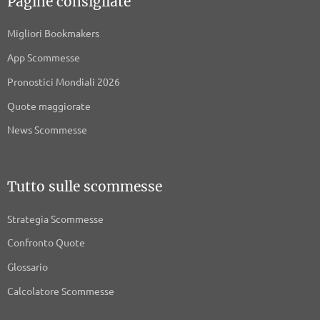
Pagine consigliate
Migliori Bookmakers
App Scommesse
Pronostici Mondiali 2026
Quote maggiorate
News Scommesse
Tutto sulle scommesse
Strategia Scommesse
Confronto Quote
Glossario
Calcolatore Scommesse