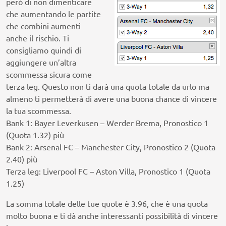
però di non dimenticare
che aumentando le partite
che combini aumenti
anche il rischio. Ti
consigliamo quindi di
aggiungere un’altra
scommessa sicura come
terza leg. Questo non ti darà una quota totale da urlo ma
almeno ti permetterà di avere una buona chance di vincere
la tua scommessa.
Bank 1: Bayer Leverkusen – Werder Brema, Pronostico 1
(Quota 1.32) più
Bank 2: Arsenal FC – Manchester City, Pronostico 2 (Quota
2.40) più
Terza leg: Liverpool FC – Aston Villa, Pronostico 1 (Quota
1.25)
La somma totale delle tue quote è 3.96, che è una quota
molto buona e ti dà anche interessanti possibilità di vincere