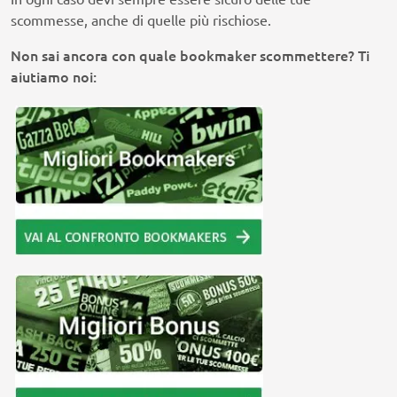
scommesse, anche di quelle più rischiose.
Non sai ancora con quale bookmaker scommettere? Ti
aiutiamo noi: