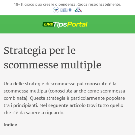
18+ Il gioco può creare dipendenza. Gioca responsabilmente.
Vai
al
contenuto
Strategia per le
scommesse multiple
Una delle strategie di scommesse più conosciute è la
scommessa multipla (conosciuta anche come scommessa
combinata). Questa strategia è particolarmente popolare
tra i principianti. Nel seguente articolo trovi tutto quello
che c’è da sapere a riguardo.
Indice