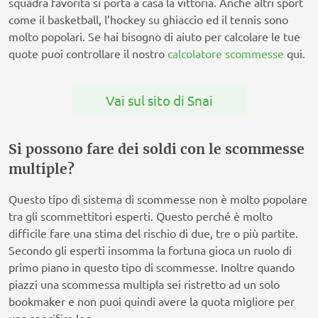
squadra favorita si porta a casa la vittoria. Anche altri sport
come il basketball, l’hockey su ghiaccio ed il tennis sono
molto popolari. Se hai bisogno di aiuto per calcolare le tue
quote puoi controllare il nostro
calcolatore scommesse
qui.
Vai sul sito di Snai
Si possono fare dei soldi con le scommesse
multiple?
Questo tipo di sistema di scommesse non è molto popolare
tra gli scommettitori esperti. Questo perché è molto
difficile fare una stima del rischio di due, tre o più partite.
Secondo gli esperti insomma la fortuna gioca un ruolo di
primo piano in questo tipo di scommesse. Inoltre quando
piazzi una scommessa multipla sei ristretto ad un solo
bookmaker e non puoi quindi avere la quota migliore per
una specifica leg.