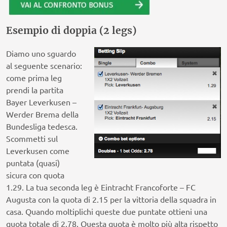
Esempio di doppia (2 legs)
Diamo uno sguardo
al seguente scenario:
come prima leg
prendi la partita
Bayer Leverkusen –
Werder Brema della
Bundesliga tedesca.
Scommetti sul
Leverkusen come
puntata (quasi)
sicura con quota
1.29. La tua seconda leg è Eintracht Francoforte – FC
Augusta con la quota di 2.15 per la vittoria della squadra in
casa. Quando moltiplichi queste due puntate ottieni una
quota totale di 2.78. Questa quota è molto più alta rispetto