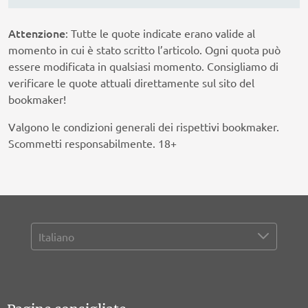
Attenzione
: Tutte le quote indicate erano valide al
momento in cui è stato scritto l’articolo. Ogni quota può
essere modificata in qualsiasi momento. Consigliamo di
verificare le quote attuali direttamente sul sito del
bookmaker!
Valgono le condizioni generali dei rispettivi bookmaker.
Scommetti responsabilmente. 18+