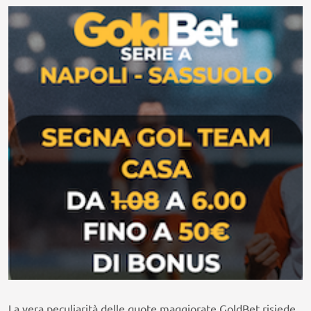
La vera peculiarità delle quote maggiorate GoldBet risiede