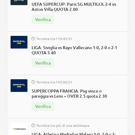
UEFA SUPERCUP: Paris SG MULTIGOL 2-4 vs
Aston Villa QUOTA 2.00
Verifica
Termina tra
119
:
45
:
49
LIGA: Siviglia vs Rayo Vallecano 1-0, 2-0 o 2-1
QUOTA 3.40
Verifica
Termina tra
143
:
00
:
49
SUPERCOPPA FRANCIA: Psg vince o
pareggia vs Lens + OVER 2.5 quota 2.30
Verifica
Termina tra
più di una settimana
LIGA: Atletico Madrid vs Malaga 1-0, 2-0 o 3-