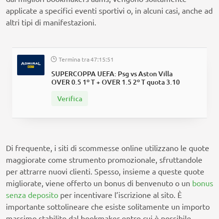
applicate a specifici eventi sportivi o, in alcuni casi, anche ad
altri tipi di manifestazioni.
Termina tra
47
:
15
:
49
SUPERCOPPA UEFA: Psg vs Aston Villa
OVER 0.5 1º T + OVER 1.5 2º T quota 3.10
Verifica
Di frequente, i siti di scommesse online utilizzano le quote
maggiorate come strumento promozionale, sfruttandole
per attrarre nuovi clienti. Spesso, insieme a queste quote
migliorate, viene offerto un bonus di benvenuto o un
bonus
senza deposito
per incentivare l’iscrizione al sito. È
importante sottolineare che esiste solitamente un importo
massimo stabilito dal bookmaker entro cui è possibile