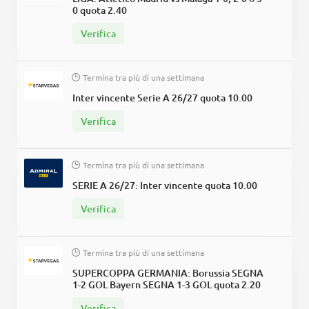
0 quota 2.40
Verifica
Termina tra
più di una settimana
Inter vincente Serie A 26/27 quota 10.00
Verifica
Termina tra
più di una settimana
SERIE A 26/27: Inter vincente quota 10.00
Verifica
Termina tra
più di una settimana
SUPERCOPPA GERMANIA: Borussia SEGNA
1-2 GOL Bayern SEGNA 1-3 GOL quota 2.20
Verifica