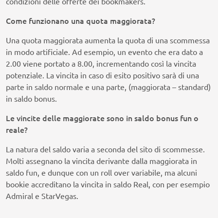
condizioni delle offerte dei bookmakers.
Come funzionano una quota maggiorata?
Una quota maggiorata aumenta la quota di una scommessa
in modo artificiale. Ad esempio, un evento che era dato a
2.00 viene portato a 8.00, incrementando così la vincita
potenziale. La vincita in caso di esito positivo sarà di una
parte in saldo normale e una parte, (maggiorata – standard)
in saldo bonus.
Le vincite delle maggiorate sono in saldo bonus fun o
reale?
La natura del saldo varia a seconda del sito di scommesse.
Molti assegnano la vincita derivante dalla maggiorata in
saldo fun, e dunque con un roll over variabile, ma alcuni
bookie accreditano la vincita in saldo Real, con per esempio
Admiral e StarVegas.