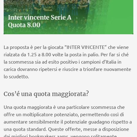
La proposta è per la giocata “INTER VINCENTE” che viene
rialzata da 1.25 a 8.00 volte la posta in palio. Per far si ché
la scommessa sia ad esito positivo i campioni d’Italia in
carica dovranno ripetersi e riuscire a trionfare nuovamente
lo scudetto.
Cos’é una quota maggiorata?
Una quota maggiorata è una particolare scommessa che
offre un moltiplicatore potenziato, permettendo così di
aumentare sensibilmente il potenziale guadagno rispetto a
una quota standard. Queste offerte, messe a disposizione
dai migliori bookmakers aams, vengono solitamente