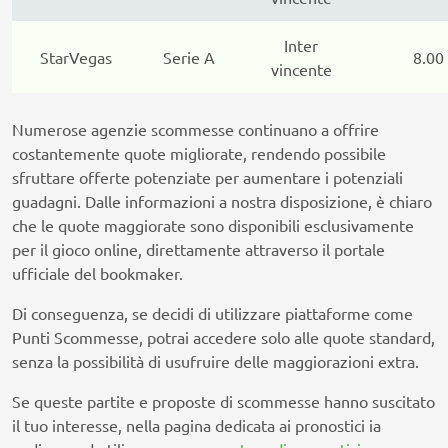
Inter
StarVegas
Serie A
8.00
vincente
Numerose agenzie scommesse continuano a offrire
costantemente quote migliorate, rendendo possibile
sfruttare offerte potenziate per aumentare i potenziali
guadagni. Dalle informazioni a nostra disposizione, è chiaro
che le quote maggiorate sono disponibili esclusivamente
per il gioco online, direttamente attraverso il portale
ufficiale del bookmaker.
Di conseguenza, se decidi di utilizzare piattaforme come
Punti Scommesse, potrai accedere solo alle quote standard,
senza la possibilità di usufruire delle maggiorazioni extra.
Se queste partite e proposte di scommesse hanno suscitato
il tuo interesse, nella pagina dedicata ai pronostici ia