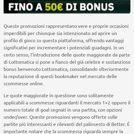
Queste promozioni rappresentano vere e proprie occasioni
imperdibili per chiunque sia intenzionato ad aprire un
profilo di gioco su questa piattaforma, offrendo vantaggi
significativi per incrementare i potenziali guadagni. In un
certo senso, l’introduzione delle quote maggiorate da parte
di Lottomatica si pone a fianco del già celebre e sostanzioso
bonus benvenuto Lottomatica, consolidando ulteriormente
la reputazione di questi bookmaker nel mercato delle
scommesse online.
Le quote maggiorate in questione sono solitamente
applicabili a scommesse riguardanti il mercato 1×2 oppure il
numero totale di goal segnati in una partita, con opzioni
under/over. Queste promozioni vengono offerte sulle
partite più interessanti e rilevanti del palinsesto di Better. È
importante notare che la scommessa riguarda sempre la