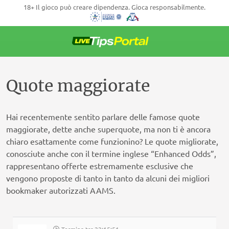
18+ Il gioco può creare dipendenza. Gioca responsabilmente.
Vai
al
contenuto
Quote maggiorate
Hai recentemente sentito parlare delle famose quote
maggiorate, dette anche superquote, ma non ti è ancora
chiaro esattamente come funzionino? Le quote migliorate,
conosciute anche con il termine inglese “Enhanced Odds”,
rappresentano offerte estremamente esclusive che
vengono proposte di tanto in tanto da alcuni dei migliori
bookmaker autorizzati AAMS.