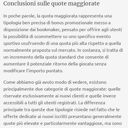
Conclusioni sulle quote maggiorate
In poche parole, la quota maggiorata rappresenta una
tipologia ben precisa di bonus promozionale messo a
disposizione dai bookmaker, pensato per offrire agli utenti
la possibilità di scommettere su uno specifico evento
sportivo usufruendo di una quota più alta rispetto a quella
normalmente proposta sul mercato. In sostanza, si tratta di
un incremento della quota standard che consente di
aumentare il potenziale ritorno della giocata senza
modificare l’importo puntato.
Come abbiamo già avuto modo di vedere, esistono
principalmente due categorie di quote maggiorate: quelle
riservate esclusivamente ai nuovi clienti e quelle invece
accessibili a tutti gli utenti registrati. La differenza
principale tra queste due tipologie risiede nel fatto che le
offerte dedicate ai nuovi iscritti presentano generalmente
quote più elevate e particolarmente vantaggiose, ma sono