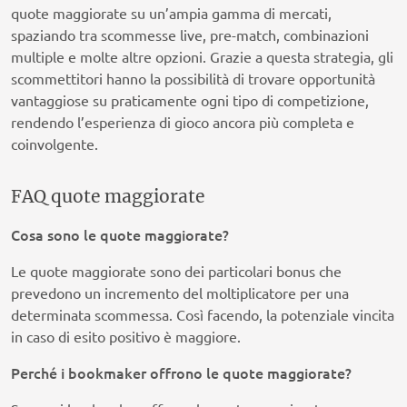
quote maggiorate su un’ampia gamma di mercati,
spaziando tra scommesse live, pre-match, combinazioni
multiple e molte altre opzioni. Grazie a questa strategia, gli
scommettitori hanno la possibilità di trovare opportunità
vantaggiose su praticamente ogni tipo di competizione,
rendendo l’esperienza di gioco ancora più completa e
coinvolgente.
FAQ quote maggiorate
Cosa sono le quote maggiorate?
Le quote maggiorate sono dei particolari bonus che
prevedono un incremento del moltiplicatore per una
determinata scommessa. Così facendo, la potenziale vincita
in caso di esito positivo è maggiore.
Perché i bookmaker offrono le quote maggiorate?