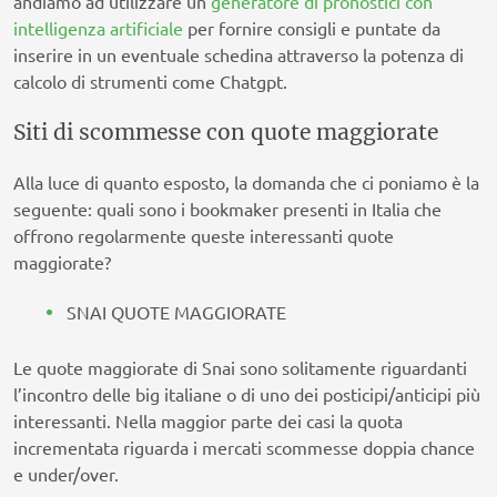
andiamo ad utilizzare un
generatore di pronostici con
intelligenza artificiale
per fornire consigli e puntate da
inserire in un eventuale schedina attraverso la potenza di
calcolo di strumenti come Chatgpt.
Siti di scommesse con quote maggiorate
Alla luce di quanto esposto, la domanda che ci poniamo è la
seguente: quali sono i bookmaker presenti in Italia che
offrono regolarmente queste interessanti quote
maggiorate?
SNAI QUOTE MAGGIORATE
Le quote maggiorate di Snai sono solitamente riguardanti
l’incontro delle big italiane o di uno dei posticipi/anticipi più
interessanti. Nella maggior parte dei casi la quota
incrementata riguarda i mercati scommesse doppia chance
e under/over.