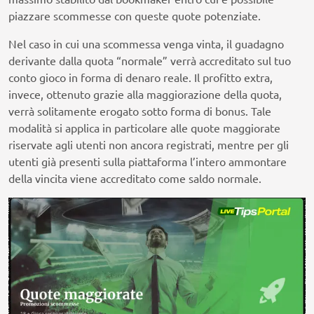
piazzare scommesse con queste quote potenziate.
Nel caso in cui una scommessa venga vinta, il guadagno
derivante dalla quota “normale” verrà accreditato sul tuo
conto gioco in forma di denaro reale. Il profitto extra,
invece, ottenuto grazie alla maggiorazione della quota,
verrà solitamente erogato sotto forma di bonus. Tale
modalità si applica in particolare alle quote maggiorate
riservate agli utenti non ancora registrati, mentre per gli
utenti già presenti sulla piattaforma l’intero ammontare
della vincita viene accreditato come saldo normale.