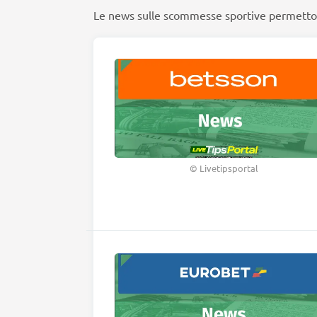
Le news sulle scommesse sportive permettono
© Livetipsportal