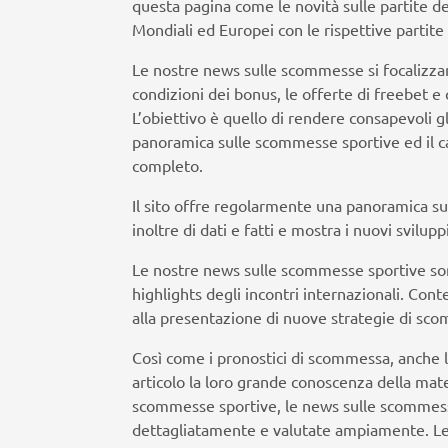
questa pagina come le novità sulle partite d
Mondiali ed Europei con le rispettive partite 
Le nostre news sulle scommesse si focalizza
condizioni dei bonus, le offerte di freebet
L’obiettivo è quello di rendere consapevoli g
panoramica sulle scommesse sportive ed il cal
completo.
Il sito offre regolarmente una panoramica su
inoltre di dati e fatti e mostra i nuovi svilu
Le nostre news sulle scommesse sportive sono
highlights degli incontri internazionali. Con
alla presentazione di nuove strategie di scom
Così come i pronostici di scommessa, anche l
articolo la loro grande conoscenza della mate
scommesse sportive, le news sulle scommesse e
dettagliatamente e valutate ampiamente. Le