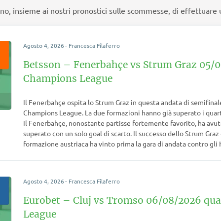
, insieme ai nostri pronostici sulle scommesse, di effettuare 
Agosto 4, 2026
- Francesca Filaferro
Betsson – Fenerbahçe vs Strum Graz 05/0
Champions League
Il Fenerbahçe ospita lo Strum Graz in questa andata di semifinale
Champions League. La due formazioni hanno già superato i quarti 
Il Fenerbahçe, nonostante partisse fortemente favorito, ha avuto
superato con un solo goal di scarto. Il successo dello Strum Graz
formazione austriaca ha vinto prima la gara di andata contro gli He
Agosto 4, 2026
- Francesca Filaferro
Eurobet – Cluj vs Tromso 06/08/2026 qua
League