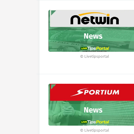
© Livetipsportal
© Livetipsportal