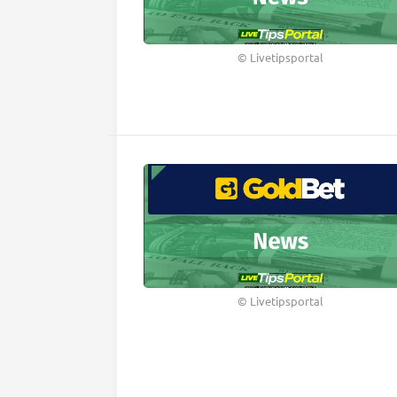
© Livetipsportal
© Livetipsportal