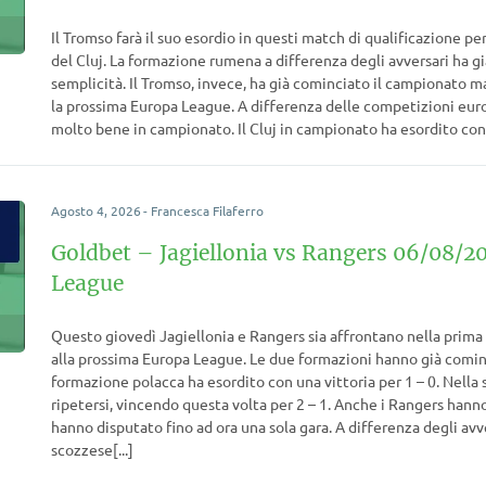
Il Tromso farà il suo esordio in questi match di qualificazione p
del Cluj. La formazione rumena a differenza degli avversari ha già
semplicità. Il Tromso, invece, ha già cominciato il campionato ma
la prossima Europa League. A differenza delle competizioni eur
molto bene in campionato. Il Cluj in campionato ha esordito con u
Agosto 4, 2026
- Francesca Filaferro
Goldbet – Jagiellonia vs Rangers 06/08/2
League
Questo giovedì Jagiellonia e Rangers sia affrontano nella prima 
alla prossima Europa League. Le due formazioni hanno già cominc
formazione polacca ha esordito con una vittoria per 1 – 0. Nella 
ripetersi, vincendo questa volta per 2 – 1. Anche i Rangers hanno
hanno disputato fino ad ora una sola gara. A differenza degli avve
scozzese[...]