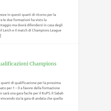
eze in questi quarti di ritorno per la
a le due formazioni ha visto la
antaggio ma dovrà difendersi in casa degli
 il Leich e il match di Champions League
]
ualificazioni Champions
 quarti di qualificazione per la prossima
ato per 1 – 0 a favore della formazione
 sarà una gara facile per il KuPS. Il Sabah
 vincendo sia la gara di andata che quella