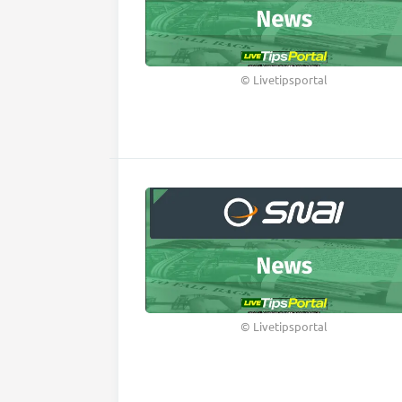
© Livetipsportal
© Livetipsportal