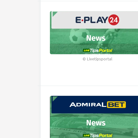
© Livetipsportal