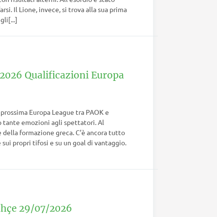
si. Il Lione, invece, si trova alla sua prima
li[...]
026 Qualificazioni Europa
lla prossima Europa League tra PAOK e
 tante emozioni agli spettatori. Al
ore della formazione greca. C’è ancora tutto
ui propri tifosi e su un goal di vantaggio.
ahçe 29/07/2026