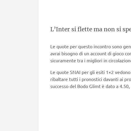
L’Inter si flette ma non si spe
Le quote per questo incontro sono ge
avrai bisogno di un account di gioco co
sicuramente tra i migliori in circolazion
Le quote SNAI per gli esiti 1×2 vedono 
ribaltare tutti i pronostici davanti ai p
successo del Bodo Glimt è dato a 4.50, m