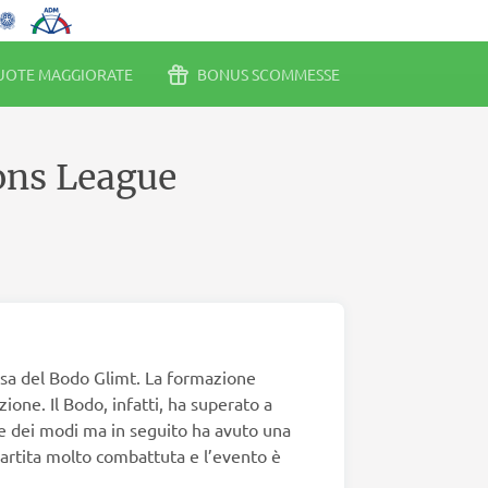
OTE MAGGIORATE
BONUS SCOMMESSE
ons League
 casa del Bodo Glimt. La formazione
zione. Il Bodo, infatti, ha superato a
ore dei modi ma in seguito ha avuto una
 partita molto combattuta e l’evento è