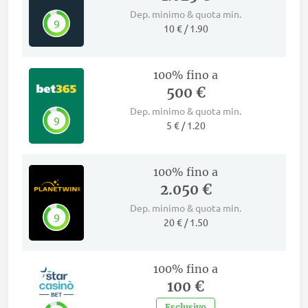
Dep. minimo & quota min.
9
10 € / 1.90
100% fino a
500 €
Dep. minimo & quota min.
9
5 € / 1.20
100% fino a
2.050 €
Dep. minimo & quota min.
9
20 € / 1.50
100% fino a
100 €
Esclusivo