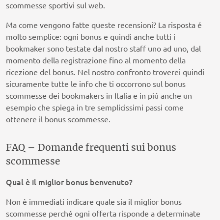
scommesse sportivi sul web.
Ma come vengono fatte queste recensioni? La risposta é
molto semplice: ogni bonus e quindi anche tutti i
bookmaker sono testate dal nostro staff uno ad uno, dal
momento della registrazione fino al momento della
ricezione del bonus. Nel nostro confronto troverei quindi
sicuramente tutte le info che ti occorrono sul bonus
scommesse dei bookmakers in Italia e in piú anche un
esempio che spiega in tre semplicissimi passi come
ottenere il bonus scommesse.
FAQ – Domande frequenti sui bonus
scommesse
Qual è il miglior bonus benvenuto?
Non è immediati indicare quale sia il miglior bonus
scommesse perché ogni offerta risponde a determinate