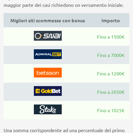
maggior parte dei casi richiedono un versamento iniziale.
Migliori siti scommesse con bonus
Importo
Fino a 1500€
Fino a 7000€
Fino a 1200€
Fino a 2050€
Fino a 1025€
Una somma corrispondente ad una percentuale del primo