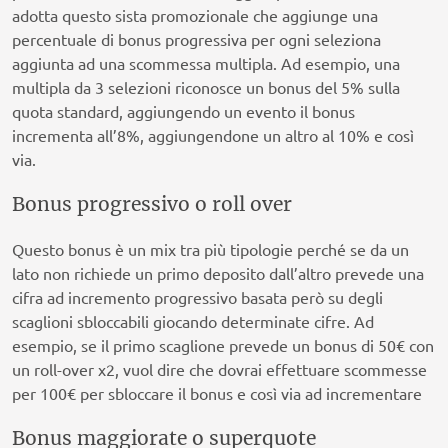
adotta questo sista promozionale che aggiunge una
percentuale di bonus progressiva per ogni seleziona
aggiunta ad una scommessa multipla. Ad esempio, una
multipla da 3 selezioni riconosce un bonus del 5% sulla
quota standard, aggiungendo un evento il bonus
incrementa all’8%, aggiungendone un altro al 10% e così
via.
Bonus progressivo o roll over
Questo bonus è un mix tra più tipologie perché se da un
lato non richiede un primo deposito dall’altro prevede una
cifra ad incremento progressivo basata però su degli
scaglioni sbloccabili giocando determinate cifre. Ad
esempio, se il primo scaglione prevede un bonus di 50€ con
un roll-over x2, vuol dire che dovrai effettuare scommesse
per 100€ per sbloccare il bonus e così via ad incrementare
Bonus maggiorate o superquote