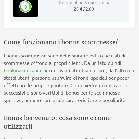
Dep. minimo & quota min.
8
20 € / 2.00
Come funzionano i bonus scommesse?
I bonus scommesse sono delle somme extra che i siti di
scommesse offrono ai propri clienti. Da un lato quindi i
bookmakers aams
incentivano utenti a giocare, dall’altro gli
stessi utenti possono usufruire di fondi speciali per poter
effettuare le proprie puntate. Come vedremo nei capitoli
successivi ci sono vari tipi di bonus per le scommesse
sportive, ognuno con le sue caratteristiche e peculiarità.
Bonus benvenuto: cosa sono e come
utilizzarli