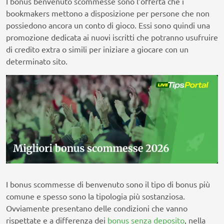
I bonus benvenuto scommesse sono l’offerta che i
bookmakers mettono a disposizione per persone che non
possiedono ancora un conto di gioco. Essi sono quindi una
promozione dedicata ai nuovi iscritti che potranno usufruire
di credito extra o simili per iniziare a giocare con un
determinato sito.
I bonus scommesse di benvenuto sono il tipo di bonus più
comune e spesso sono la tipologia più sostanziosa.
Ovviamente presentano delle condizioni che vanno
rispettate e a differenza dei
bonus senza deposito
, nella