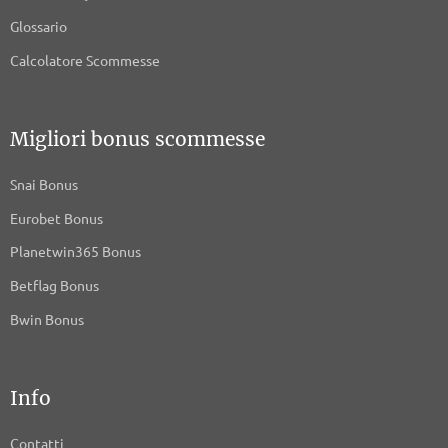
Glossario
Calcolatore Scommesse
Migliori bonus scommesse
Snai Bonus
Eurobet Bonus
Planetwin365 Bonus
Betflag Bonus
Bwin Bonus
Info
Contatti