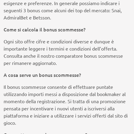
esigenze e preferenze. In generale possiamo indicare i
seguenti 3 bonus come alcuni dei top del mercato: Snai,
AdmiralBet e Betsson.
Come si calcola il bonus scommesse?
Ogni sito offre cifre e condizioni diverse e dunque è
importante leggere i termini e condizioni dell’offerta.
Consulta anche il nostro comparatore bonus scommesse
per rimanere aggiornato.
A cosa serve un bonus scommesse?
Il bonus scommesse consente di effettuare puntate
utilizzando importi messi a disposizione dal bookmaker al
momento della registrazione. Si tratta di una promozione
pensata per incentivare i nuovi utenti a iscriversi alla
piattaforma e iniziare a utilizzare i servizi offerti dal sito di
gioco.