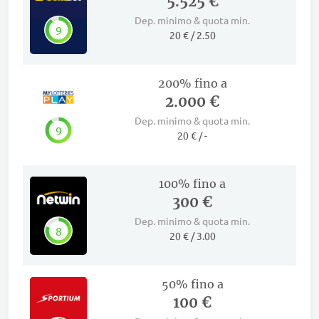
5.525 €
Dep. minimo & quota min.
9
20 € / 2.50
200% fino a
2.000 €
Dep. minimo & quota min.
9
20 € / -
100% fino a
300 €
Dep. minimo & quota min.
8
20 € / 3.00
50% fino a
100 €