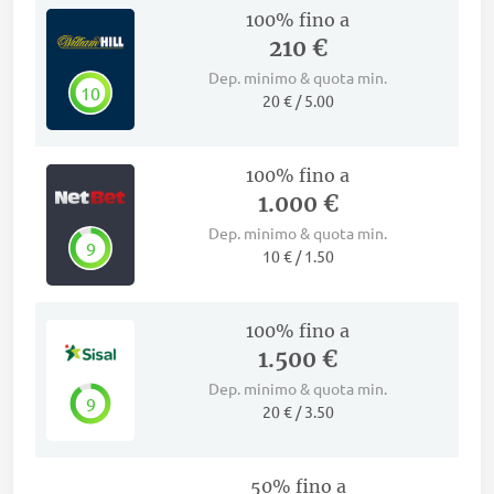
100% fino a
210 €
Dep. minimo & quota min.
10
20 € / 5.00
100% fino a
1.000 €
Dep. minimo & quota min.
9
10 € / 1.50
100% fino a
1.500 €
Dep. minimo & quota min.
9
20 € / 3.50
50% fino a