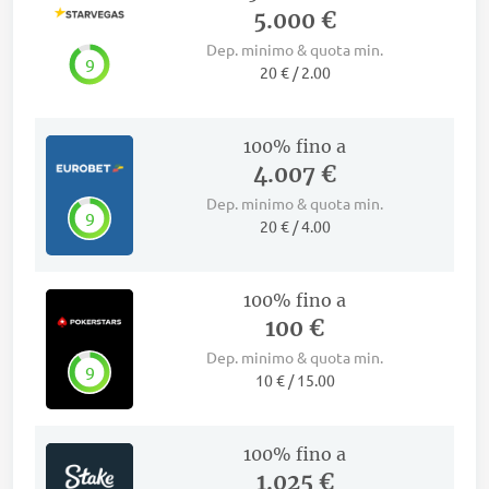
5.000 €
Dep. minimo & quota min.
9
20 € / 2.00
100% fino a
4.007 €
Dep. minimo & quota min.
9
20 € / 4.00
100% fino a
100 €
Dep. minimo & quota min.
9
10 € / 15.00
100% fino a
1.025 €