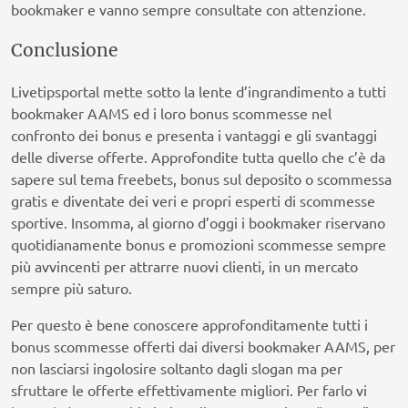
bookmaker e vanno sempre consultate con attenzione.
Conclusione
Livetipsportal mette sotto la lente d’ingrandimento a tutti
bookmaker AAMS ed i loro bonus scommesse nel
confronto dei bonus e presenta i vantaggi e gli svantaggi
delle diverse offerte. Approfondite tutta quello che c’è da
sapere sul tema freebets, bonus sul deposito o scommessa
gratis e diventate dei veri e propri esperti di scommesse
sportive. Insomma, al giorno d’oggi i bookmaker riservano
quotidianamente bonus e promozioni scommesse sempre
più avvincenti per attrarre nuovi clienti, in un mercato
sempre più saturo.
Per questo è bene conoscere approfonditamente tutti i
bonus scommesse offerti dai diversi bookmaker AAMS, per
non lasciarsi ingolosire soltanto dagli slogan ma per
sfruttare le offerte effettivamente migliori. Per farlo vi