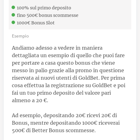
100% sul primo deposito
fino 500€ bonus scommesse
1000€ Bonus Slot
Esempio
Andiamo adesso a vedere in maniera
dettagliata un esempio di quello che puoi fare
per portare a casa questo bonus che viene
messo in palio grazie alla promo in questione
riservata ai nuovi utenti di GoldBet. Per prima
cosa effettua la registrazione su GoldBet e poi
fai un tuo primo deposito del valore pari
almeno a 20 €.
Ad esempio, depositando 20€ ricevi 20€ di
Bonus, mentre depositando 1000€ riceverai
500€ di Better Bonus scommesse.