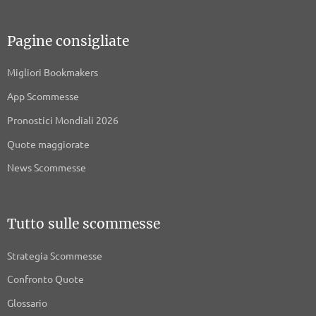
Pagine consigliate
Migliori Bookmakers
App Scommesse
Pronostici Mondiali 2026
Quote maggiorate
News Scommesse
Tutto sulle scommesse
Strategia Scommesse
Confronto Quote
Glossario