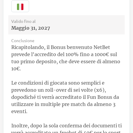
Valido fino al
Maggio 31, 2027
Conclusione
Ricapitolando, il Bonus benvenuto NetBet
prevede l'accredito del 100% fino a 1000€ sul
tuo primo deposito, che deve essere di almeno
10€.
Le condizioni di giocata sono semplici e
prevedono un roll-over di sei volte (x6),
dopodiché ti verrà accreditato il Fun Bonus da
utilizzare in multiple pre match da almeno 3
eventi.
Inoltre, dopo la sola conferma dei documenti ti
verrà accreditato un freebet di 40€ per lo sport