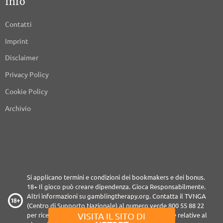
Info
Contatti
Imprint
Disclaimer
Privacy Policy
Cookie Policy
Archivio
Si applicano termini e condizioni dei bookmakers e dei bonus.
18+ Il gioco può creare dipendenza. Gioca Responsabilmente.
Altri informazioni su
gamblingtherapy.org
. Contatta il TVNGA
(Centro di Supporto Nazionale) al numero verde 800 55 88 22
VISITA IL SITO DI
per ricevere assistenza e risposta alle tue domande relative al