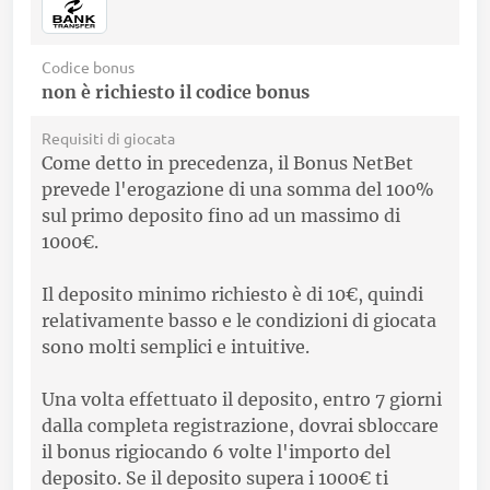
Codice bonus
non è richiesto il codice bonus
Requisiti di giocata
Come detto in precedenza, il Bonus NetBet
prevede l'erogazione di una somma del 100%
sul primo deposito fino ad un massimo di
1000€.
Il deposito minimo richiesto è di 10€, quindi
relativamente basso e le condizioni di giocata
sono molti semplici e intuitive.
Una volta effettuato il deposito, entro 7 giorni
dalla completa registrazione, dovrai sbloccare
il bonus rigiocando 6 volte l'importo del
deposito. Se il deposito supera i 1000€ ti