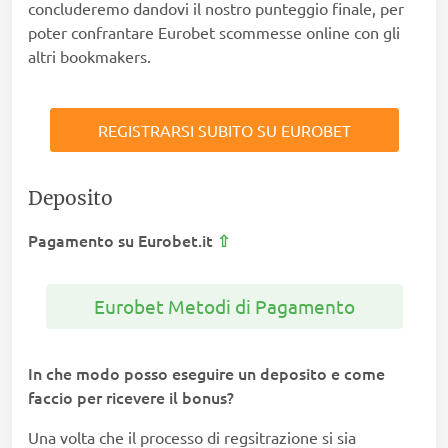
concluderemo dandovi il nostro punteggio finale, per
poter confrantare Eurobet scommesse online con gli
altri bookmakers.
REGISTRARSI SUBITO SU EUROBET
Deposito
Pagamento su Eurobet.it
⇧
Eurobet Metodi di Pagamento
In che modo posso eseguire un deposito e come
faccio per ricevere il bonus?
Una volta che il processo di regsitrazione si sia