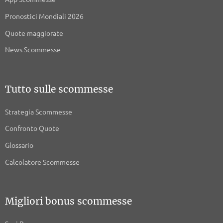
Pronostici Mondiali 2026
Quote maggiorate
News Scommesse
Tutto sulle scommesse
Strategia Scommesse
Confronto Quote
Glossario
Calcolatore Scommesse
Migliori bonus scommesse