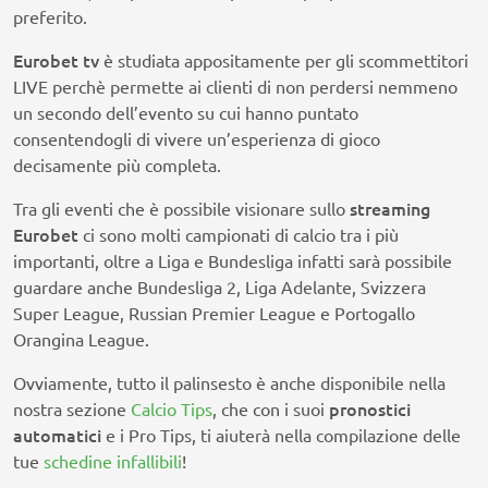
preferito.
Eurobet tv
è studiata appositamente per gli scommettitori
LIVE perchè permette ai clienti di non perdersi nemmeno
un secondo dell’evento su cui hanno puntato
consentendogli di vivere un’esperienza di gioco
decisamente più completa.
streaming
Tra gli eventi che è possibile visionare sullo
Eurobet
ci sono molti campionati di calcio tra i più
importanti, oltre a Liga e Bundesliga infatti sarà possibile
guardare anche Bundesliga 2, Liga Adelante, Svizzera
Super League, Russian Premier League e Portogallo
Orangina League.
Ovviamente, tutto il palinsesto è anche disponibile nella
pronostici
nostra sezione
Calcio Tips
, che con i suoi
automatici
e i Pro Tips, ti aiuterà nella compilazione delle
tue
schedine infallibili
!