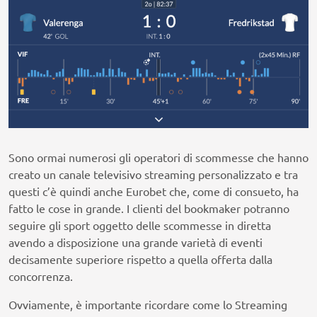
Sono ormai numerosi gli operatori di scommesse che hanno
creato un canale televisivo streaming personalizzato e tra
questi c’è quindi anche Eurobet che, come di consueto, ha
fatto le cose in grande. I clienti del bookmaker potranno
seguire gli sport oggetto delle scommesse in diretta
avendo a disposizione una grande varietà di eventi
decisamente superiore rispetto a quella offerta dalla
concorrenza.
Ovviamente, è importante ricordare come lo Streaming