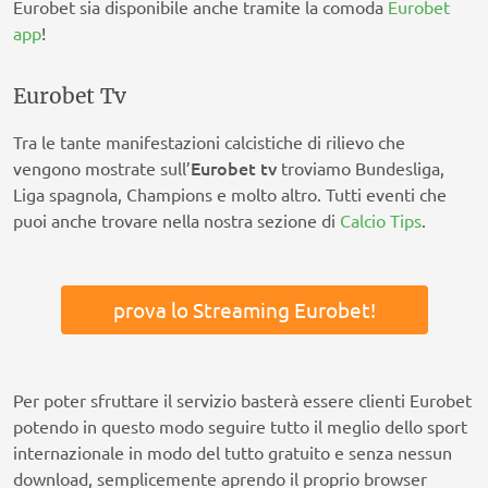
Eurobet sia disponibile anche tramite la comoda
Eurobet
app
!
Eurobet Tv
Tra le tante manifestazioni calcistiche di rilievo che
Eurobet tv
vengono mostrate sull’
troviamo Bundesliga,
Liga spagnola, Champions e molto altro. Tutti eventi che
puoi anche trovare nella nostra sezione di
Calcio Tips
.
prova lo Streaming Eurobet!
Per poter sfruttare il servizio basterà essere clienti Eurobet
potendo in questo modo seguire tutto il meglio dello sport
internazionale in modo del tutto gratuito e senza nessun
download, semplicemente aprendo il proprio browser