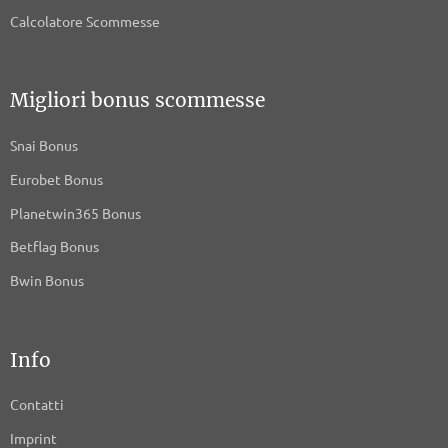
Calcolatore Scommesse
Migliori bonus scommesse
Snai Bonus
Eurobet Bonus
Planetwin365 Bonus
Betflag Bonus
Bwin Bonus
Info
Contatti
Imprint