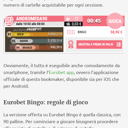
numero di cartelle acquistabile per ogni sessione.
Ovviamente, il tutto è eseguibile anche comodamente da
smartphone, tramite l’
Eurobet app
, ovvero l’applicazione
ufficiale di questo bookmaker, disponibile sia per iOS che
per Android.
Eurobet Bingo: regole di gioco
La versione offerta su Eurobet Bingo è quella classica, con
90 palline. Per cominciare a giocare bisognerà procedere
all’acquisto di cartelle o di colonne di cartelle.