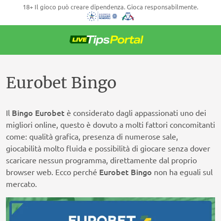
18+ Il gioco può creare dipendenza. Gioca responsabilmente.
Vai
al
contenuto
Eurobet Bingo
Bingo Eurobet
Il
è considerato dagli appassionati uno dei
migliori online, questo è dovuto a molti fattori concomitanti
come: qualità grafica, presenza di numerose sale,
giocabilità molto fluida e possibilità di giocare senza dover
scaricare nessun programma, direttamente dal proprio
Eurobet Bingo
browser web. Ecco perché
non ha eguali sul
mercato.