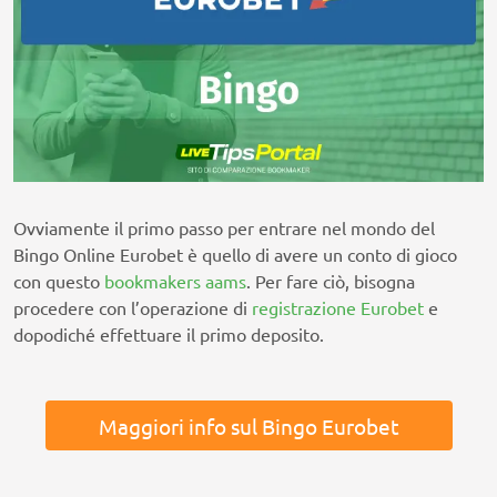
Ovviamente il primo passo per entrare nel mondo del
Bingo Online Eurobet è quello di avere un conto di gioco
con questo
bookmakers aams
. Per fare ciò, bisogna
procedere con l’operazione di
registrazione Eurobet
e
dopodiché effettuare il primo deposito.
Maggiori info sul Bingo Eurobet