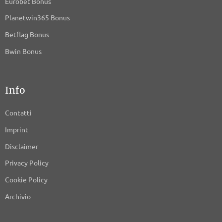
Eurobet Bonus
Planetwin365 Bonus
Betflag Bonus
Bwin Bonus
Info
Contatti
Imprint
Disclaimer
Privacy Policy
Cookie Policy
Archivio