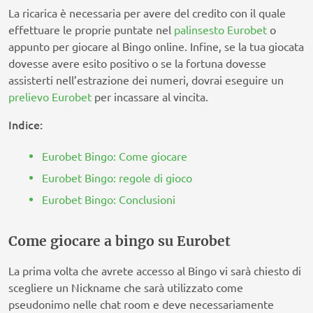
La ricarica è necessaria per avere del credito con il quale
effettuare le proprie puntate nel
palinsesto Eurobet
o
appunto per giocare al Bingo online. Infine, se la tua giocata
dovesse avere esito positivo o se la fortuna dovesse
assisterti nell’estrazione dei numeri, dovrai eseguire un
prelievo Eurobet
per incassare al vincita.
Indice:
Eurobet Bingo: Come giocare
Eurobet Bingo: regole di gioco
Eurobet Bingo: Conclusioni
Come giocare a bingo su Eurobet
La prima volta che avrete accesso al Bingo vi sarà chiesto di
scegliere un Nickname che sarà utilizzato come
pseudonimo nelle chat room e deve necessariamente