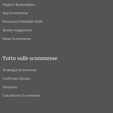
Migliori Bookmakers
App Scommesse
Pronostici Mondiali 2026
Quote maggiorate
News Scommesse
Tutto sulle scommesse
Strategia Scommesse
Confronto Quote
Glossario
Calcolatore Scommesse