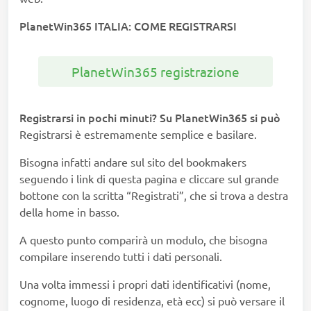
PlanetWin365 ITALIA: COME REGISTRARSI
PlanetWin365 registrazione
Registrarsi in pochi minuti? Su
PlanetWin365 si può
Registrarsi è estremamente semplice e basilare.
Bisogna infatti andare sul sito del bookmakers
seguendo i link di questa pagina e cliccare sul grande
bottone con la scritta “Registrati”, che si trova a destra
della home in basso.
A questo punto comparirà un modulo, che bisogna
compilare inserendo tutti i dati personali.
Una volta immessi i propri dati identificativi (nome,
cognome, luogo di residenza, età ecc) si può versare il