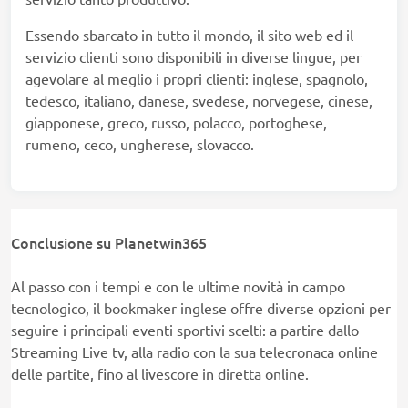
Essendo sbarcato in tutto il mondo, il sito web ed il
servizio clienti sono disponibili in diverse lingue, per
agevolare al meglio i propri clienti: inglese, spagnolo,
tedesco, italiano, danese, svedese, norvegese, cinese,
giapponese, greco, russo, polacco, portoghese,
rumeno, ceco, ungherese, slovacco.
Conclusione su Planetwin365
Al passo con i tempi e con le ultime novità in campo
tecnologico, il bookmaker inglese offre diverse opzioni per
seguire i principali eventi sportivi scelti: a partire dallo
Streaming Live tv, alla radio con la sua telecronaca online
delle partite, fino al livescore in diretta online.