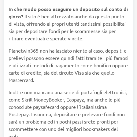
In che modo posso eseguire un deposito sul conto di
gioco?
Il sito è ben attrezzato anche da questo punto
di vista, offrendo ai propri utenti tantissimi possibilita'
sia per depositare fondi per le scommesse sia per
ritirare eventuali e sperate vincite.
Planetwin365 non ha lasciato niente al caso, depositi e
prelievi possono essere quindi fatti tramite i piú famosi
e utilizzati metodi di pagamento come bonifico oppure
carte di credito, sia del circuto Visa sia che quello
Mastercard.
Inoltre non mancano una serie di portafogli elettronici,
come Skrill MoneyBooker, Ecopayz, ma anche le piú
conosciute paysafecard oppure l´italianissima
Postepay. Insomma, depositare e prelevare fondi non
sará un problema ed in pochi passi srete pronti per
scommettere con uno dei migliori bookmakers del
web.