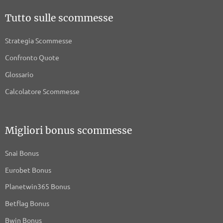
Tutto sulle scommesse
Strategia Scommesse
Confronto Quote
Glossario
Calcolatore Scommesse
Migliori bonus scommesse
Snai Bonus
Eurobet Bonus
Planetwin365 Bonus
Betflag Bonus
Bwin Bonus