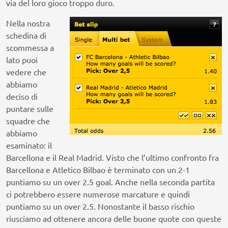
via del loro gioco troppo duro.
Nella nostra
schedina di
scommessa a
lato puoi
vedere che
abbiamo
deciso di
puntare sulle
squadre che
abbiamo
esaminato: il
Barcellona e il Real Madrid. Visto che l’ultimo confronto fra
Barcellona e Atletico Bilbao è terminato con un 2-1
puntiamo su un over 2.5 goal. Anche nella seconda partita
ci potrebbero essere numerose marcature e quindi
puntiamo su un over 2.5. Nonostante il basso rischio
riusciamo ad ottenere ancora delle buone quote con queste