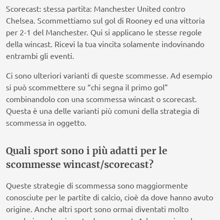
Scorecast: stessa partita: Manchester United contro
Chelsea. Scommettiamo sul gol di Rooney ed una vittoria
per 2-1 del Manchester. Qui si applicano le stesse regole
della wincast. Ricevi la tua vincita solamente indovinando
entrambi gli eventi.
Ci sono ulteriori varianti di queste scommesse. Ad esempio
si può scommettere su “chi segna il primo gol”
combinandolo con una scommessa wincast o scorecast.
Questa è una delle varianti più comuni della strategia di
scommessa in oggetto.
Quali sport sono i più adatti per le
scommesse wincast/scorecast?
Queste strategie di scommessa sono maggiormente
conosciute per le partite di calcio, cioè da dove hanno avuto
origine. Anche altri sport sono ormai diventati molto