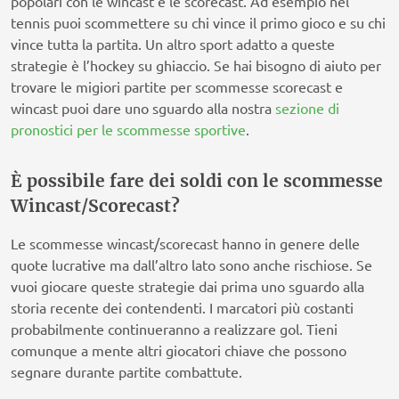
popolari con le wincast e le scorecast. Ad esempio nel
tennis puoi scommettere su chi vince il primo gioco e su chi
vince tutta la partita. Un altro sport adatto a queste
strategie è l’hockey su ghiaccio. Se hai bisogno di aiuto per
trovare le migiori partite per scommesse scorecast e
wincast puoi dare uno sguardo alla nostra
sezione di
pronostici per le scommesse sportive
.
È possibile fare dei soldi con le scommesse
Wincast/Scorecast?
Le scommesse wincast/scorecast hanno in genere delle
quote lucrative ma dall’altro lato sono anche rischiose. Se
vuoi giocare queste strategie dai prima uno sguardo alla
storia recente dei contendenti. I marcatori più costanti
probabilmente continueranno a realizzare gol. Tieni
comunque a mente altri giocatori chiave che possono
segnare durante partite combattute.