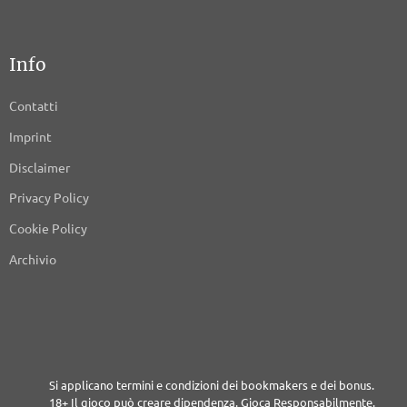
Info
Contatti
Imprint
Disclaimer
Privacy Policy
Cookie Policy
Archivio
Si applicano termini e condizioni dei bookmakers e dei bonus.
18+ Il gioco può creare dipendenza. Gioca Responsabilmente.