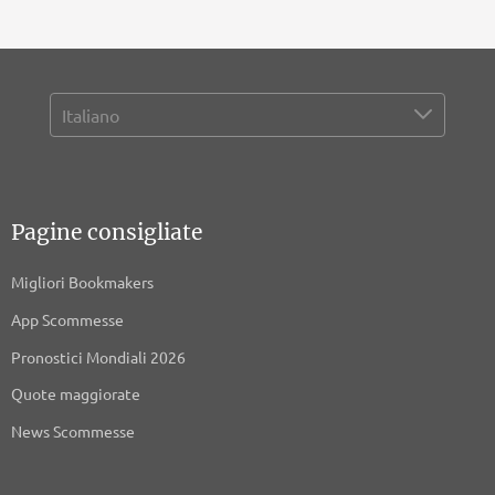
Pagine consigliate
Migliori Bookmakers
App Scommesse
Pronostici Mondiali 2026
Quote maggiorate
News Scommesse