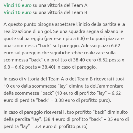
Vinci 10 euro
su una vittoria del Team A
Vinci 10 euro
su una vittoria del Team B
A questo punto bisogna aspettare l’inizio della partita e la
realizzazione di un gol. Se una squadra segna si alzano le
quote sul pareggio (per esempio a 6.8) e tu puoi piazzare
una scommessa “back” sul pareggio. Adesso piazzi 6.62
euro sul pareggio che significherebbe realizzare sulla
scommessa “back” un profitto di 38.40 euro (6.62 posta x
6.8 – 6.62 posta = 38.40) in caso di pareggio.
In caso di vittoria del Team A o del Team B riceverai i tuoi
10 euro dalla scommessa “lay” diminuita dell’ammontare
della scommessa “back” (10 euro di profitto “lay” – 6.62
euro di perdita “back” = 3.38 euro di profitto puro).
In caso di pareggio riceverai il tuo profitto “back” diminuito
della perdita “lay”. (38.4 euro di profitto “back” – 35 euro di
perdita “lay” = 3.4 euro di profitto puro)