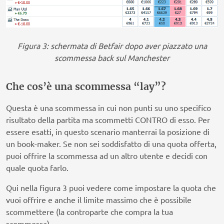
Figura 3: schermata di Betfair dopo aver piazzato una
scommessa back sul Manchester
Che cos’è una scommessa “lay”?
Questa è una scommessa in cui non punti su uno specifico
risultato della partita ma scommetti CONTRO di esso. Per
essere esatti, in questo scenario manterrai la posizione di
un book-maker. Se non sei soddisfatto di una quota offerta,
puoi offrire la scommessa ad un altro utente e decidi con
quale quota farlo.
Qui nella figura 3 puoi vedere come impostare la quota che
vuoi offrire e anche il limite massimo che è possibile
scommettere (la controparte che compra la tua
scommessa).