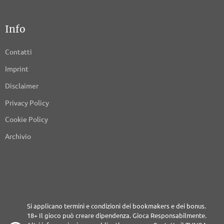
Info
Contatti
Imprint
Disclaimer
Privacy Policy
Cookie Policy
Archivio
Si applicano termini e condizioni dei bookmakers e dei bonus.
18+ Il gioco può creare dipendenza. Gioca Responsabilmente.